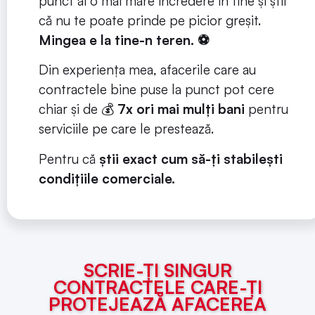
punct ai o mai mare încredere în tine și știi
că nu te poate prinde pe picior greșit.
Mingea e la tine-n teren.
⚽
Din experiența mea, afacerile care au
contractele bine puse la punct pot cere
chiar și de 💰
7x ori mai mulți bani
pentru
serviciile pe care le prestează.
Pentru că
știi exact cum să-ți stabilești
condițiile comerciale.
SCRIE-ȚI SINGUR
CONTRACTELE CARE-ȚI
PROTEJEAZĂ AFACEREA