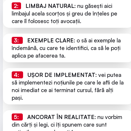
2:
LIMBAJ NATURAL
: nu găsești aici
limbajul acela scorțos și greu de înțeles pe
care îl folosesc toți avocații.
3:
EXEMPLE CLARE
: o să ai exemple la
îndemână, cu care te identifici, ca să le poți
aplica pe afacerea ta.
4:
UȘOR DE IMPLEMENTAT
: vei putea
să implementezi noțiunile pe care le afli de la
noi imediat ce ai terminat cursul, fără alți
pași.
5:
ANCORAT ÎN REALITATE
: nu vorbim
din cărți și legi, ci îți spunem care sunt