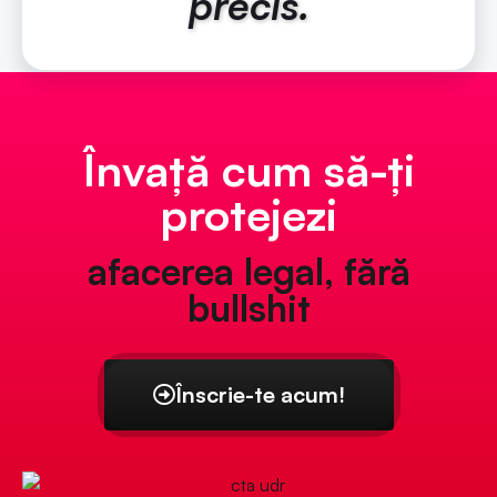
precis.
Învață cum să-ți
protejezi
afacerea legal, fără
bullshit
Înscrie-te acum!