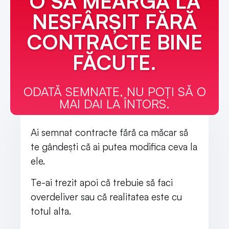
O SĂ MEARGĂ LA
NESFÂRȘIT FĂRĂ
CONTRACTE BINE
FĂCUTE.
ODATĂ SEMNATE, NU POȚI SĂ O
MAI DAI LA ÎNTORS.
Ai semnat contracte fără ca măcar să
te gândești că ai putea modifica ceva la
ele.
Te-ai trezit apoi că trebuie să faci
overdeliver sau că realitatea este cu
totul alta.