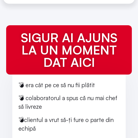
SIGUR AI AJUNS
LA UN MOMENT
DAT AICI
💣 era cât pe ce să nu fii plătit
💣 colaboratorul a spus că nu mai chef
să livreze
💣clientul a vrut să-ți fure o parte din
echipă