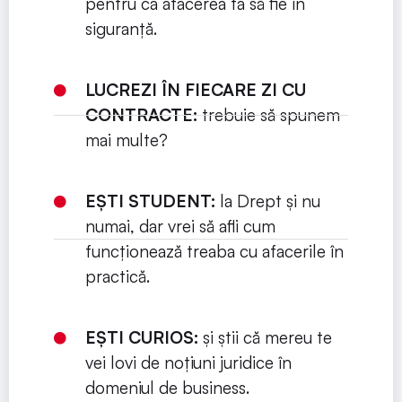
pentru ca afacerea ta să fie în
siguranță.
LUCREZI ÎN FIECARE ZI CU
CONTRACTE:
trebuie să spunem
mai multe?
EȘTI STUDENT:
la Drept și nu
numai, dar vrei să afli cum
funcționează treaba cu afacerile în
practică.
EȘTI CURIOS:
și știi că mereu te
vei lovi de noțiuni juridice în
domeniul de business.