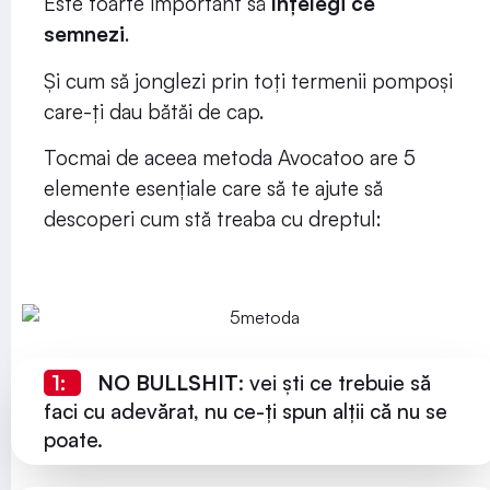
Este foarte important să
înțelegi ce
semnezi
.
Și cum să jonglezi prin toți termenii pompoși
care-ți dau bătăi de cap.
Tocmai de aceea metoda Avocatoo are 5
elemente esențiale care să te ajute să
descoperi cum stă treaba cu dreptul:
1:
NO BULLSHIT
: vei ști ce trebuie să
faci cu adevărat, nu ce-ți spun alții că nu se
poate.