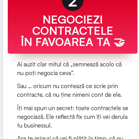
2
NEGOCIEZI
CONTRACTELE
ÎN FAVOAREA TA 🤝
Ai auzit clar mitul că „semnează acolo că
nu poți negocia ceva”.
Sau … oricum nu contează ce scrie prin
contracte, că nu ține nimeni cont de ele.
Îți mai spun un secret: toate contractele se
negociază. Ele reflectă fix cum îți vei derula
tu businessul.
Așa te asiguri că vei fi plătit la timp, că nu