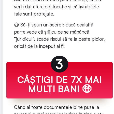
vei fi dat afara din locație și că livrabilele
tale sunt protejate.
😉 Să-ți spun un secret: dacă cealaltă
parte vede că știi cu ce se mănâncă
”juridicul”, scade riscul să te ia peste picior,
oricât de la început ai fi.
3
CÂȘTIGI DE 7X MAI
MULȚI BANI 🤑
Când ai toate documentele bine puse la