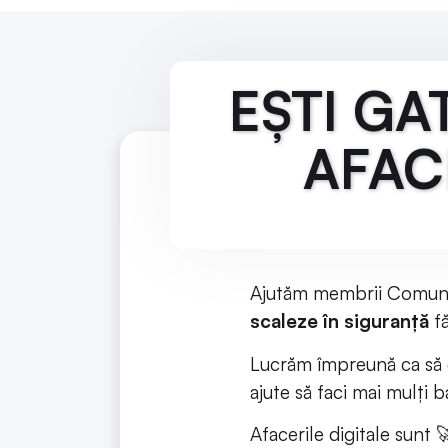
EȘTI GA
AFAC
Ajutăm membrii Comuni
scaleze în siguranță
f
Lucrăm împreună ca să ex
ajute să faci mai mulți b
Afacerile digitale sunt 