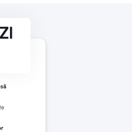
ZI
 să
te
or