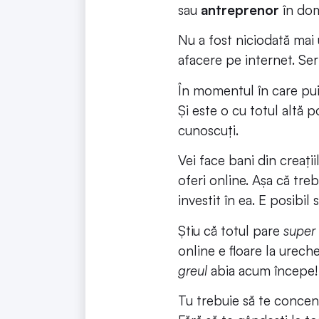
sau 
antreprenor
 în dom
Nu a fost niciodată mai u
afacere pe internet. Seri
În momentul în care pui 
Și este o cu totul altă p
cunoscuți.
Vei face bani din creații
oferi online. Așa că treb
investit în ea. E posibil
Știu că totul pare 
super
online e floare la ureche.
greul
 abia acum începe!
Tu trebuie să te concent