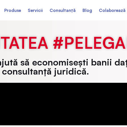
Produse
Servicii
Consultanță
Blog
Colaborează 
TATEA #PELEGA
jută să economisești banii da
 consultanță juridică.