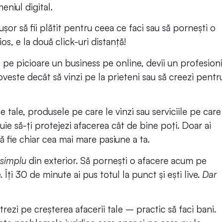
eniul digital.
șor să fii plătit pentru ceea ce faci sau să pornești o 
os, e la două click-uri distanță!
pe picioare un business pe online, devii un profesionis
oveste decât să vinzi pe la prieteni sau să creezi pentru
le tale, produsele pe care le vinzi sau serviciile pe care 
uie să-ți protejezi afacerea cât de bine poți. Doar ai 
 să fie chiar cea mai mare pasiune a ta.
 simplu
 din exterior. Să pornești o afacere acum pe 
 Îți 30 de minute ai pus totul la punct și ești live. 
Dar 
rezi pe creșterea afacerii tale – practic să faci bani. 