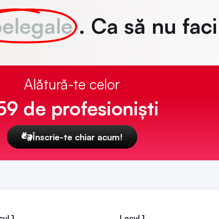
elegale
. Ca să nu faci
Alătură-te celor
59 de profesioniști
Înscrie-te chiar acum!
ul 1
Locul 1