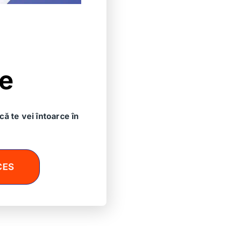
le
că te vei întoarce în
nimeni?
CES