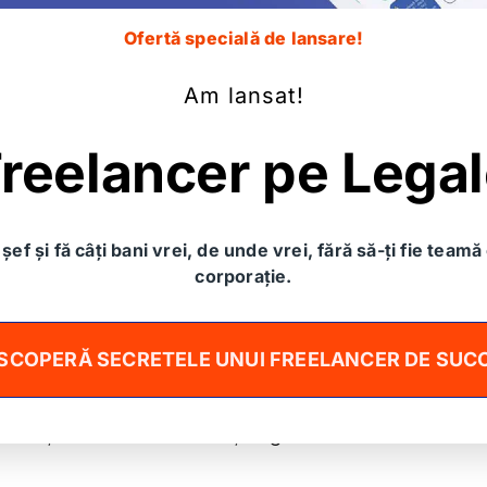
Te-ai săturat:
Ofertă specială de lansare!
rnet și să nu te lămurești?
Am lansat!
erea fără să știe ceva concret?
reelancer pe Lega
ambicat și nu înțelegi nimic?
d ai semnat contractul ăla?
șef și fă câți bani vrei, de unde vrei, fără să-ți fie teamă 
corporație.
e mai bine pentru afacerea ta?
lanșa de informații juridice pe care nu ți-o explică 
SCOPERĂ SECRETELE UNUI FREELANCER DE SUC
 despre ce ai de făcut ca să fii legal?
ultanți care oricum nu înțeleg ce faci tu?