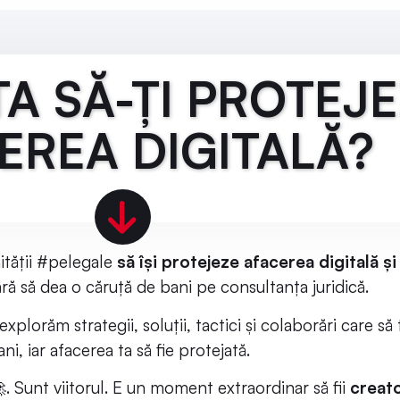
TA SĂ-ȚI PROTEJE
EREA DIGITALĂ?
tății #pelegale
să își protejeze afacerea digitală și
ără să dea o căruță de bani pe consultanța juridică.
plorăm strategii, soluții, tactici și colaborări care să 
ani, iar afacerea ta să fie protejată.
. Sunt viitorul. E un moment extraordinar să fii 
creat