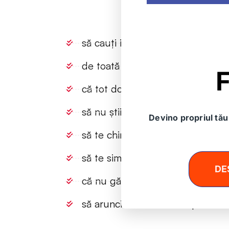
să cauți informații aiurea pe inte
de toată lumea care-și dă cu păr
F
că tot domeniul juridic e mega al
să nu știi dacă ai făcut bine cân
Devino propriul tău 
să te chinui să-ți dai seama ce 
să te simți copleșit de toată ava
DE
că nu găsești informații concrete
să arunci cu bani aiurea pe cons