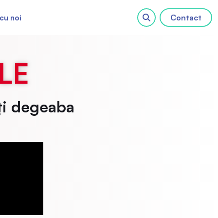
Contact
cu noi
LE
ți degeaba