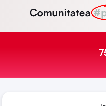
Comunitatea
#p
7
Loc