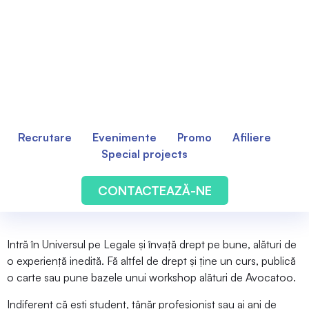
Recrutare
Evenimente
Promo
Afiliere
Special projects
CONTACTEAZĂ-NE
Recrutare studenți /
colaboratori
Intră în Universul pe Legale și învață drept pe bune, alături de
o experiență inedită. Fă altfel de drept și ține un curs, publică
o carte sau pune bazele unui workshop alături de Avocatoo.
Indiferent că ești student, tânăr profesionist sau ai ani de