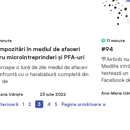
minute
11 minute
impozitări în mediul de afaceri
#94
ru microîntreprinderi și PFA-uri
🎊Airbnb nu 
Medlife intr
roape o lună de zile mediul de afaceri
testează un 
nfruntă cu o harababură completă din
Facebook de
t de
Ana-Maria Udr
ria Udriște
23 iulie 2022
terioară
1
2
3
4
5
Pagina următoare »