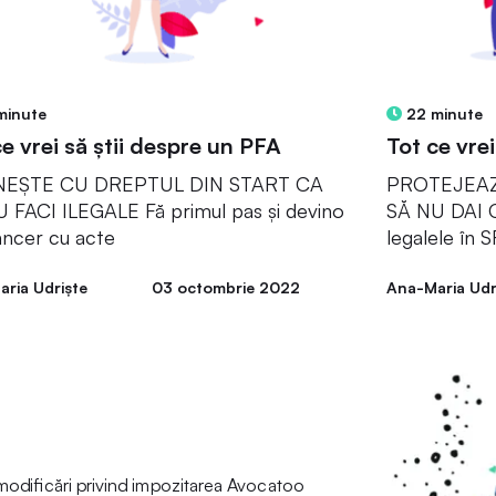
minute
22 minute
ce vrei să știi despre un PFA
Tot ce vrei
EȘTE CU DREPTUL DIN START CA
PROTEJEAZ
 FACI ILEGALE Fă primul pas și devino
SĂ NU DAI C
ancer cu acte
legalele în 
ria Udriște
03 octombrie 2022
Ana-Maria Udr