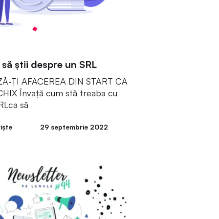
 să știi despre un SRL
Ă-ȚI AFACEREA DIN START CA
HIX Învață cum stă treaba cu
SRLca să
iște
29 septembrie 2022