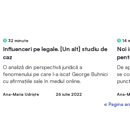
32 minute
14 
Influenceri pe legale. [Un alt] studiu de
Noi 
caz
pent
O analiză din perspectivă juridică a
De ap
fenomenului pe care l-a iscat George Buhnici
se co
cu afirmațiile sale în mediul online.
punc
Ana-Maria Udriște
26 iulie 2022
Ana-Ma
« Pagina an