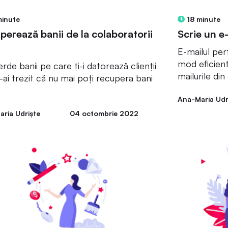
minute
18 minute
perează banii de la colaboratorii
Scrie un e
E-mailul perf
mod eficient
erde banii pe care ți-i datorează clienții
mailurile din
e-ai trezit că nu mai poți recupera bani
Ana-Maria Udr
ria Udriște
04 octombrie 2022