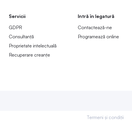
Servicii
Intră în legatură
GDPR
Contactează-ne
Consultanță
Programează online
Proprietate intelectuală
Recuperare creanțe
Termeni și condiții