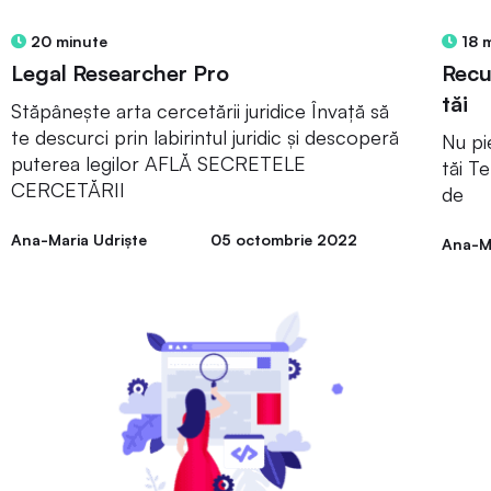
20 minute
18 
Legal Researcher Pro
Recu
tăi
Stăpânește arta cercetării juridice Învață să
te descurci prin labirintul juridic și descoperă
Nu pi
puterea legilor AFLĂ SECRETELE
tăi T
CERCETĂRII
de
Ana-Maria Udriște
05 octombrie 2022
Ana-Ma