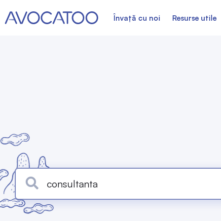
Învață cu noi
Resurse utile