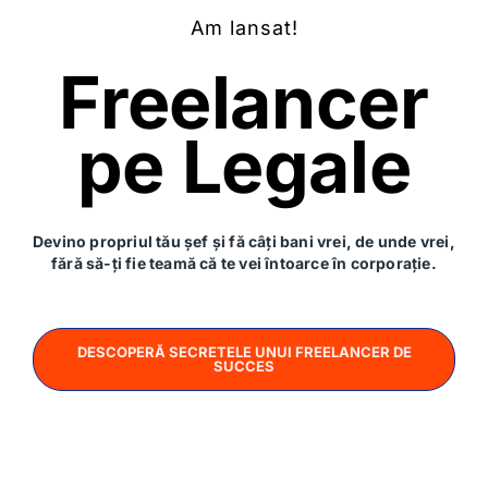
Am lansat!
Freelancer
pe Legale
22 minute
Devino propriul tău șef și fă câți bani vrei, de unde vrei,
#36
fără să-ți fie teamă că te vei întoarce în corporație.
🎉 vivre la relaxation, Tik-Tok va fi un magazin online
și o platformă de recrutare, Worldclass și-a luat
amendă de la ANSPDCP.
DESCOPERĂ SECRETELE UNUI FREELANCER DE
SUCCES
Ana-Maria Udriște
18 mai 2021