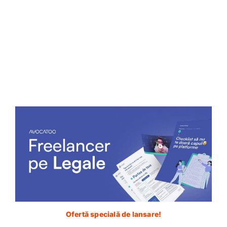
14 minute
Cum îți faci un profil de LinkedIN care să te
ajute în viitoare ta carieră de avocat?
Dacă vrei să urmezi o carieră de avocat, profilul de
LinkedIN te va ajuta încă din timpul facultății. Pune-l
la punct cum trebuie.
Diana Albu
22 mai 2021
Ofertă specială de lansare!