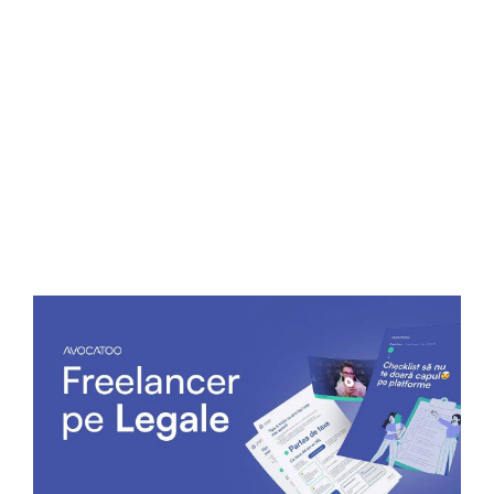
21 august 2023
9 minute
Care este diferența dintre apel și recurs?
Dacă ești nemulțumit de soluția pronunțată de
prima instanță o poți ataca și o altă instanță va
realiza un control asupra judecății precedente.