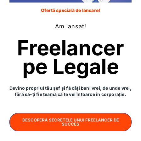
Stinga Raluca
Ofertă specială de lansare!
16 august 2023
Am lansat!
Freelancer
pe Legale
Devino propriul tău șef și fă câți bani vrei, de unde vrei,
fără să-ți fie teamă că te vei întoarce în corporație.
5 minute
Trei probleme de care scapi dacă alegi să
DESCOPERĂ SECRETELE UNUI FREELANCER DE
folosești un NDA
SUCCES
😉Vrei să protejezi informațiile pe care le consideri
esențiale pentru afacerea ta? Îți povestim aici cum