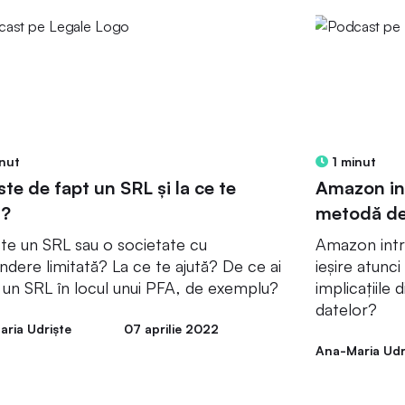
nut
1 minut
ste de fapt un SRL și la ce te
Amazon in
ă?
metodă de
te un SRL sau o societate cu
Amazon intro
ndere limitată? La ce te ajută? De ce ai
ieșire atunci
 un SRL în locul unui PFA, de exemplu?
implicațiile 
datelor?
ria Udriște
07 aprilie 2022
Ana-Maria Udr