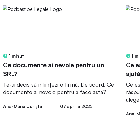
1 minut
1 mi
Ce documente ai nevoie pentru un
Ce e
SRL?
ajut
Te-ai decis să înființezi o firmă. De acord. Ce
Ce es
documente ai nevoie pentru a face asta?
răspu
alege
Ana-Maria Udriște
07 aprilie 2022
Ana-Ma