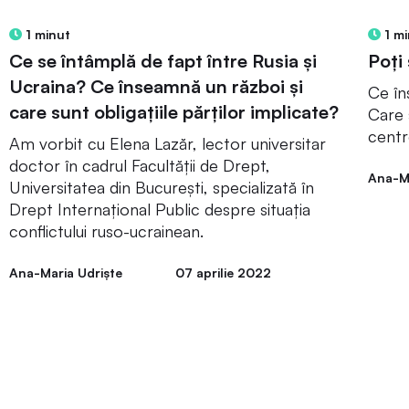
1 minut
1 mi
Ce se întâmplă de fapt între Rusia și
Poți
Ucraina? Ce înseamnă un război și
Ce în
care sunt obligațiile părților implicate?
Care 
centr
Am vorbit cu Elena Lazăr, lector universitar
doctor în cadrul Facultății de Drept,
Ana-Ma
Universitatea din București, specializată în
Drept Internațional Public despre situația
conflictului ruso-ucrainean.
Ana-Maria Udriște
07 aprilie 2022