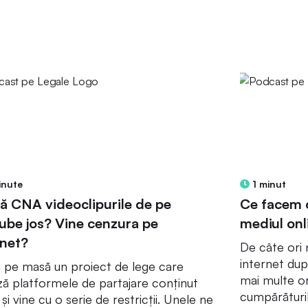
inute
1 minut
ă CNA videoclipurile de pe
Ce facem c
ube jos? Vine cenzura pe
mediul onl
rnet?
De câte ori
internet dup
pe masă un proiect de lege care
mai multe or
ză platformele de partajare conținut
cumpărături
și vine cu o serie de restricții. Unele ne