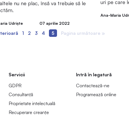
uri pe care le
 altele nu ne plac, însă va trebuie să le
ectăm.
Ana-Maria Udr
ria Udriște
07 aprilie 2022
terioară
1
2
3
4
5
Pagina următoare »
Servicii
Intră în legatură
GDPR
Contactează-ne
Consultanță
Programează online
Proprietate intelectuală
Recuperare creanțe