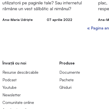
utilizatorii pe paginile tale? Sau internetul
plac,
rămâne un vest sălbătic al nimănui?
resp
Ana-Maria Udriște
07 aprilie 2022
Ana-Ma
« Pagina an
Învață cu noi
Produse
Resurse descărcabile
Documente
Podcast
Pachete
Youtube
Ghiduri
Newsletter
Comunitate online