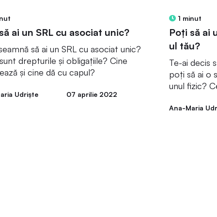
nut
1 minut
 să ai un SRL cu asociat unic?
Poți să ai 
ul tău?
seamnă să ai un SRL cu asociat unic?
sunt drepturile și obligațiile? Cine
Te-ai decis s
ează și cine dă cu capul?
poți să ai o 
unul fizic? Ce
ria Udriște
07 aprilie 2022
Ana-Maria Udr