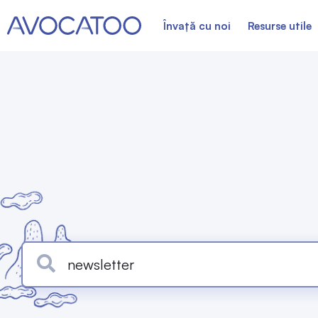
Învață cu noi
Resurse utile