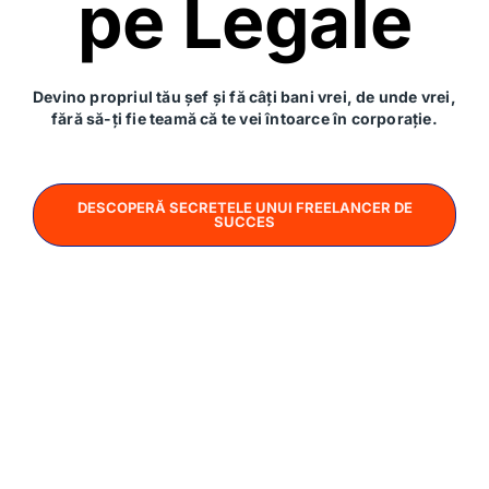
pe Legale
EPISODUL 35
Ce este de fapt un SRL și la ce te ajută?
Devino propriul tău șef și fă câți bani vrei, de unde vrei,
Ce este un SRL sau o societate cu răspundere
fără să-ți fie teamă că te vei întoarce în corporație.
limitată? La ce te ajută? De ce ai alege un SRL
în locul unui PFA, de exemplu?
DESCOPERĂ SECRETELE UNUI FREELANCER DE
SUCCES