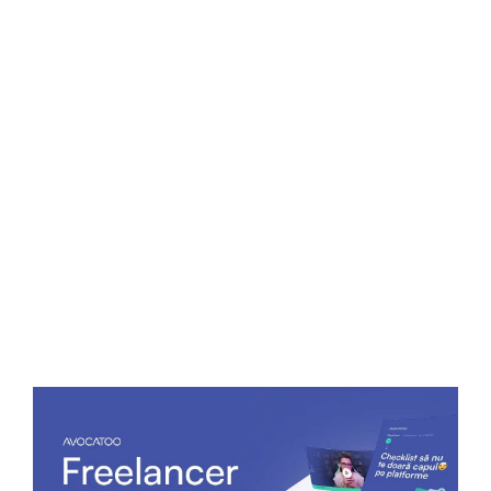
situațiile în care vecinii sunt deranjați, spre exemplu,
de zgomotul pe care îl face animalul în lipsa ta.
Stinga Raluca
05 decembrie 2023
8 minute
Prescripția achizitivă pe înțelesul tău