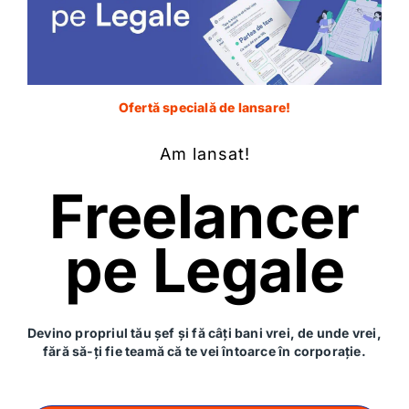
Cunoscută mai simplu ca uzucapiune, ți-o explicăm în
acest articol. Este un mod de dobândire a
proprietății și gravitează în jurul ideii de termen.
Andreea Gheorghita
Ofertă specială de lansare!
05 iulie 2023
Am lansat!
Freelancer
pe Legale
Devino propriul tău șef și fă câți bani vrei, de unde vrei,
fără să-ți fie teamă că te vei întoarce în corporație.
5 minute