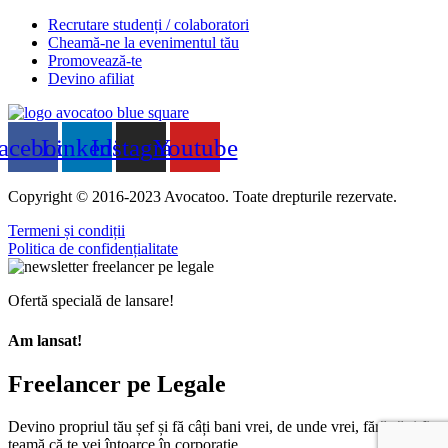
Recrutare studenți / colaboratori
Cheamă-ne la evenimentul tău
Promovează-te
Devino afiliat
acebook
Linkedin
Instagram
Youtube
Copyright © 2016-2023 Avocatoo. Toate drepturile rezervate.
Termeni și condiții
Politica de confidențialitate
Ofertă specială de lansare!
Am lansat!
Freelancer pe Legale
Devino propriul tău șef și fă câți bani vrei, de unde vrei, fără să-ți fie
teamă că te vei întoarce în corporație.