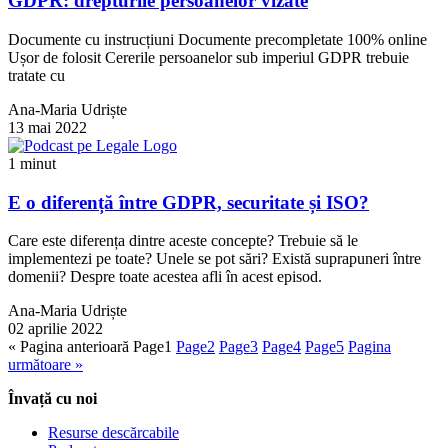
GDPR: drepturile persoanelor vizate
Documente cu instrucțiuni Documente precompletate 100% online
Ușor de folosit Cererile persoanelor sub imperiul GDPR trebuie
tratate cu
Ana-Maria Udriște
13 mai 2022
1 minut
E o diferență între GDPR, securitate și ISO?
Care este diferența dintre aceste concepte? Trebuie să le
implementezi pe toate? Unele se pot sări? Există suprapuneri între
domenii? Despre toate acestea afli în acest episod.
Ana-Maria Udriște
02 aprilie 2022
« Pagina anterioară
Page
1
Page
2
Page
3
Page
4
Page
5
Pagina
următoare »
Învață cu noi
Resurse descărcabile