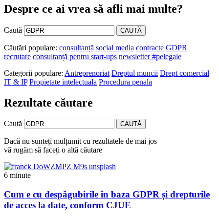
Despre ce ai vrea să afli mai multe?
Caută
CAUTĂ
Căutări populare:
consultanță
social media
contracte
GDPR
recrutare
consultanță pentru start-ups
newsletter #pelegale
Categorii populare:
Antreprenoriat
Dreptul muncii
Drept comercial
IT & IP
Propietate intelectuala
Procedura penala
Rezultate căutare
Caută
CAUTĂ
Dacă nu sunteți mulțumit cu rezultatele de mai jos
vă rugăm să faceți o altă căutare
6 minute
Cum e cu despăgubirile în baza GDPR și drepturile
de acces la date, conform CJUE