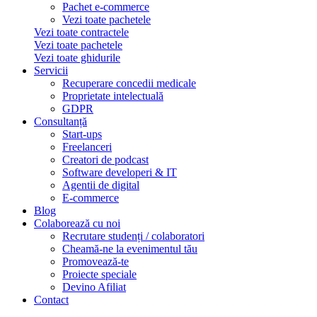
Pachet e-commerce
Vezi toate pachetele
Vezi toate contractele
Vezi toate pachetele
Vezi toate ghidurile
Servicii
Recuperare concedii medicale
Proprietate intelectuală
GDPR
Consultanță
Start-ups
Freelanceri
Creatori de podcast
Software developeri & IT
Agentii de digital
E-commerce
Blog
Colaborează cu noi
Recrutare studenți / colaboratori
Cheamă-ne la evenimentul tău
Promovează-te
Proiecte speciale
Devino Afiliat
Contact