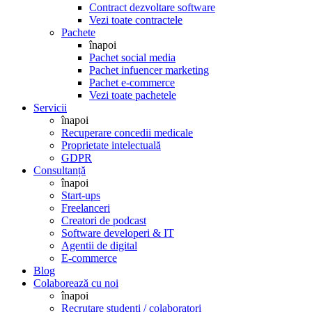
Contract dezvoltare software
Vezi toate contractele
Pachete
înapoi
Pachet social media
Pachet infuencer marketing
Pachet e-commerce
Vezi toate pachetele
Servicii
înapoi
Recuperare concedii medicale
Proprietate intelectuală
GDPR
Consultanță
înapoi
Start-ups
Freelanceri
Creatori de podcast
Software developeri & IT
Agentii de digital
E-commerce
Blog
Colaborează cu noi
înapoi
Recrutare studenți / colaboratori