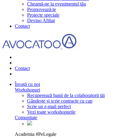
Cheamă-ne la evenimentul tău
Promovează-te
Proiecte speciale
Devino Afiliat
Contact
Contact
Învață cu noi
Workshopuri
Recuperează banii de la colaboratorii tăi
Gândește și scrie contracte cu cap
Scrie un e-mail perfect
Vezi toate workshopurile
Comunitate
Academia #PeLegale