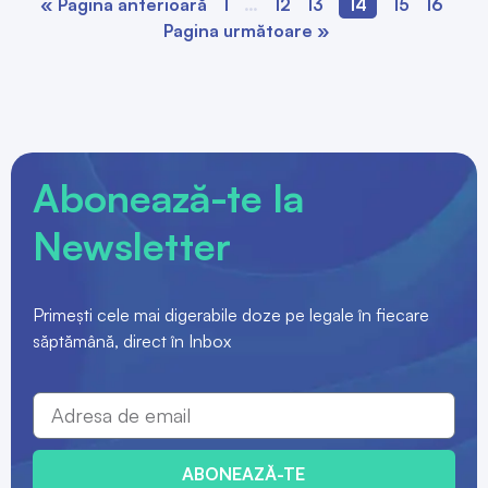
« Pagina anterioară
1
…
12
13
14
15
16
Pagina următoare »
Abonează-te la
Newsletter
Primești cele mai digerabile doze pe legale în fiecare
săptămână, direct în Inbox
ABONEAZĂ-TE