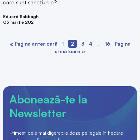
care sunt sancțiunile?
Eduard Sabbagh
03 martie 2021
« Pagina anterioară
1
2
3
4
…
16
Pagina
următoare »
Abonează-te la
Newsletter
Primești cele mai digerabile doze pe legale în fiecare