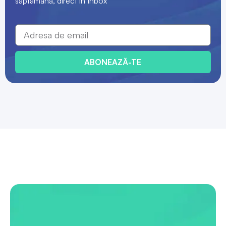
săptămână, direct în Inbox
ABONEAZĂ-TE