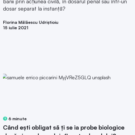
banii prin acțiunea civilă, în dosarul penal sau într-un
dosar separat la instanță?
Florina Mălăescu Udriștioiu
15 iulie 2021
6 minute
Când ești obligat să ți se ia probe biologice