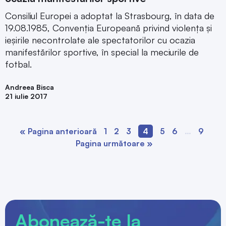
Consiliul Europei a adoptat la Strasbourg, în data de
19.08.1985, Convenția Europeană privind violența și
ieșirile necontrolate ale spectatorilor cu ocazia
manifestărilor sportive, în special la meciurile de
fotbal.
Andreea Bisca
21 iulie 2017
« Pagina anterioară
1
2
3
4
5
6
…
9
Pagina următoare »
Abonează-te la