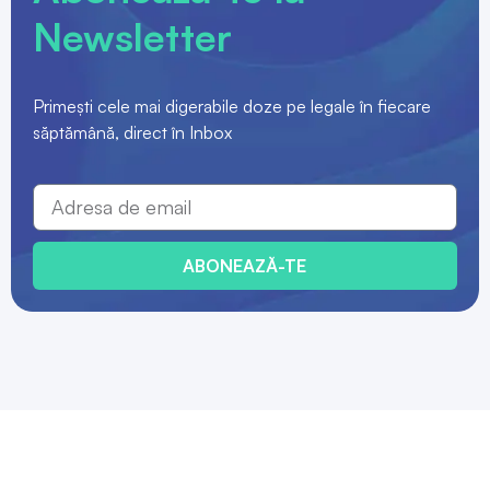
Newsletter
Primești cele mai digerabile doze pe legale în fiecare
săptămână, direct în Inbox
ABONEAZĂ-TE