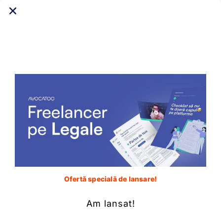
[leaky_paywall_login]
Copyright © 2016-2023 Avocatoo. Toate drepturile
rezervate.
Termeni și condiții
Politica de confidențialitate
Ofertă specială de lansare!
Am lansat!