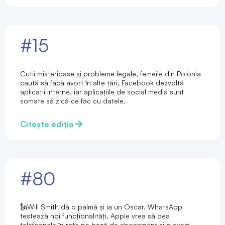
#15
Cutii misterioase și probleme legale, femeile din Polonia
caută să facă avort în alte țări, Facebook dezvoltă
aplicații interne, iar aplicațiile de social media sunt
somate să zică ce fac cu datele.
Citește ediția
#80
🗽Will Smith dă o palmă și ia un Oscar, WhatsApp
testează noi funcționalități, Apple vrea să dea
telefoanele în rate pe bază de abonament și o avem