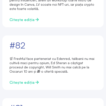
pentru influenceri, avem un workshop foarte misto de
design în Canva, LV scoate noi NFT-uri, iar piața crypto
este foarte volatilă.
Citește ediția
#82
🛒 Freshful face parteneriat cu Edenred, talibanii nu mai
cultivă maci pentru opium, Ed Sheran a câștigat
procesul de copyright, Will Smith nu mai calcă pe la
Oscaruri 10 ani și 🎁 o ofertă specială.
Citește ediția