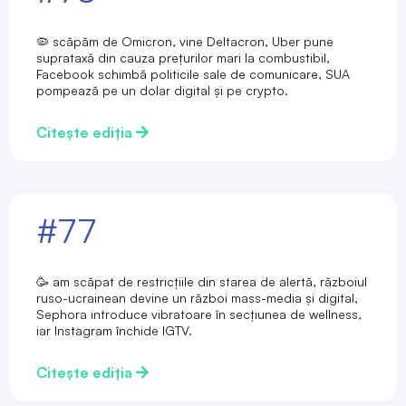
🦠 scăpăm de Omicron, vine Deltacron, Uber pune
suprataxă din cauza prețurilor mari la combustibil,
Facebook schimbă politicile sale de comunicare, SUA
pompează pe un dolar digital și pe crypto.
Citește ediția
#77
🥳 am scăpat de restricțiile din starea de alertă, războiul
ruso-ucrainean devine un război mass-media și digital,
Sephora introduce vibratoare în secțiunea de wellness,
iar Instagram închide IGTV.
Citește ediția