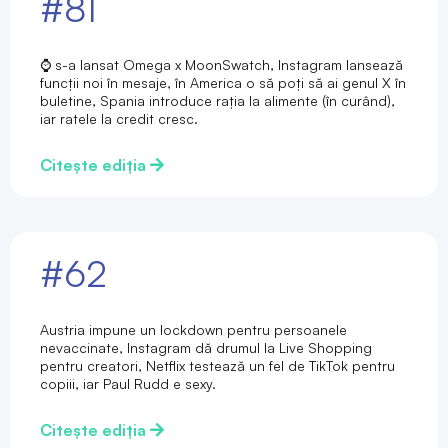
#81
⌚ s-a lansat Omega x MoonSwatch, Instagram lansează
funcții noi în mesaje, în America o să poți să ai genul X în
buletine, Spania introduce rația la alimente (în curând),
iar ratele la credit cresc.
Citește ediția
#62
Austria impune un lockdown pentru persoanele
nevaccinate, Instagram dă drumul la Live Shopping
pentru creatori, Netflix testează un fel de TikTok pentru
copiii, iar Paul Rudd e sexy.
Citește ediția