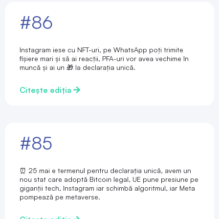
#86
Instagram iese cu NFT-uri, pe WhatsApp poți trimite
fișiere mari și să ai reacții, PFA-uri vor avea vechime în
muncă și ai un 🎁 la declarația unică.
Citește ediția
#85
⏰ 25 mai e termenul pentru declarația unică, avem un
nou stat care adoptă Bitcoin legal, UE pune presiune pe
giganții tech, Instagram iar schimbă algoritmul, iar Meta
pompează pe metaverse.