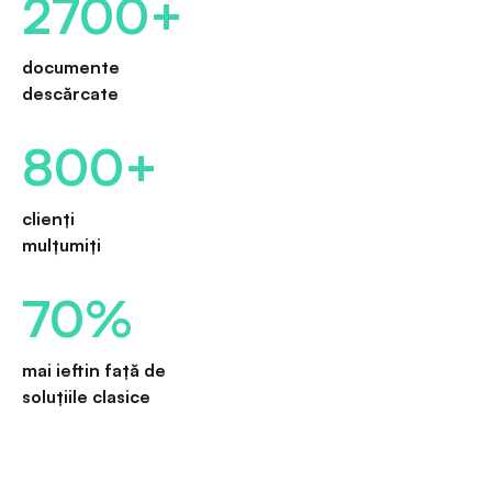
2700+
documente
descărcate
800+
clienți
mulțumiți
70%
mai ieftin față de
soluțiile clasice