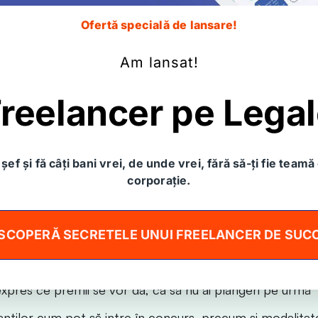
Ofertă specială de lansare!
tract se adresează persoanelo
s online în deplină siguranță
Am lansat!
reelancer pe Lega
ică de calitate este o investiție. Un concurs online
ferească de alte probleme pe viitor. Acest documen
să:
șef și fă câți bani vrei, de unde vrei, fără să-ți fie teamă 
conceput special pentru tine te va ajuta să:
corporație.
ar perioada de concurs
SCOPERĂ SECRETELE UNUI FREELANCER DE SUC
le concursului
xpres ce premii se vor da, ca să nu ai plângeri pe urmă
panților cum pot să intre în concurs, precum și modalitat