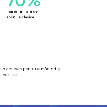
mai ieftin față de
soluțiile clasice
 un concurs pentru urmăritorii și
m, vezi
aici
.