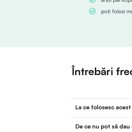
poți folosi ma
Întrebări fr
La ce folosesc aces
De ce nu pot să dau