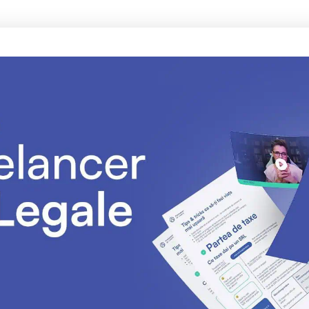
instrucțiuni de completare la fiecare pas, cu exemple p
o gamă largă de exemple din care să alegi și la care nu t
abordarea ”stii ce e acolo” – fiecare pas e explicat
avem un limbaj natural, fără cuvinte pompoase juridice
îl poți adapta după nevoile tale, pentru că este conc
nu trebuie să îl printezi, poți să-l folosești electronic