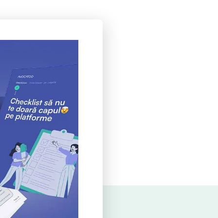
e care le înțelegi
e-ai fi gândit
eput modular