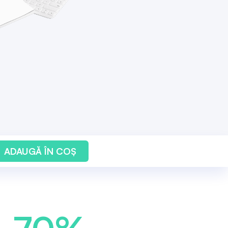
ADAUGĂ ÎN COȘ
70%