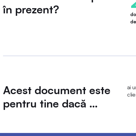
în prezent?
d
de
Acest document este
ai 
cli
pentru tine dacă …