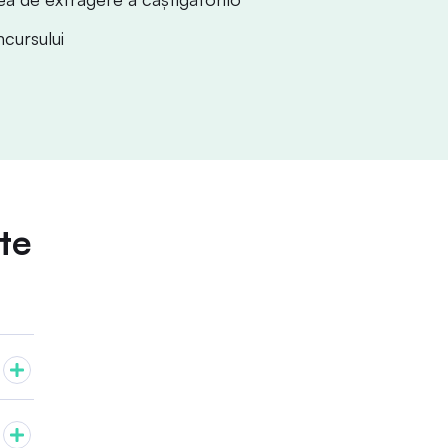
ncursului
te