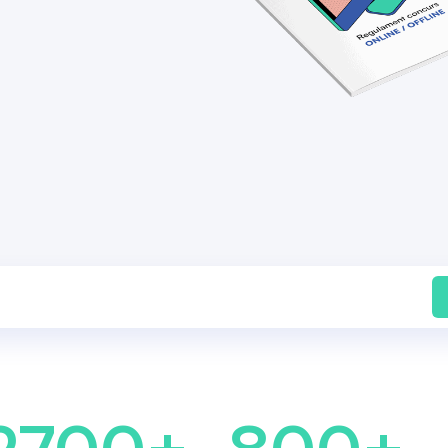
2700+
800+