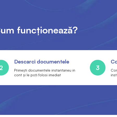
um funcționează?
Descarci documentele
Co
2
3
Primești documentele instantaneu in
Com
cont și le poți folosi imediat
inst