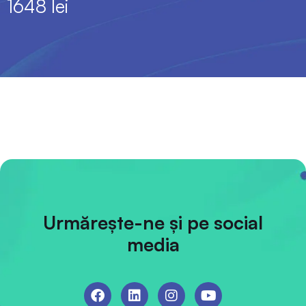
1648 lei
Urmărește-ne și pe social
media