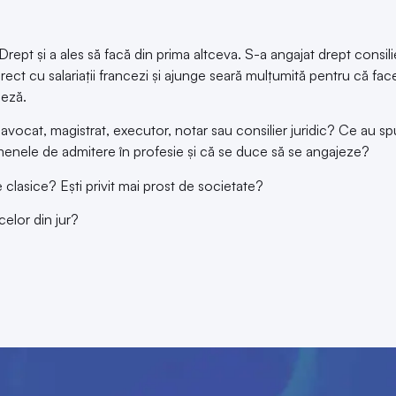
rept și a ales să facă din prima altceva. S-a angajat drept consili
ect cu salariații francezi și ajunge seară mulțumită pentru că fa
ceză.
i avocat, magistrat, executor, notar sau consilier juridic? Ce au spu
menele de admitere în profesie și că se duce să se angajeze?
le clasice? Ești privit mai prost de societate?
celor din jur?