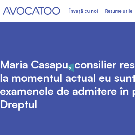
Învață cu noi
Resurse utile
Maria Casapu, consilier r
la momentul actual eu sunt
examenele de admitere în 
Dreptul