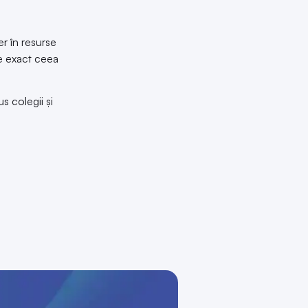
er în resurse
ce exact ceea
s colegii și