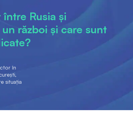
între Rusia și
un război și care sunt
licate?
ctor în
curești,
e situația