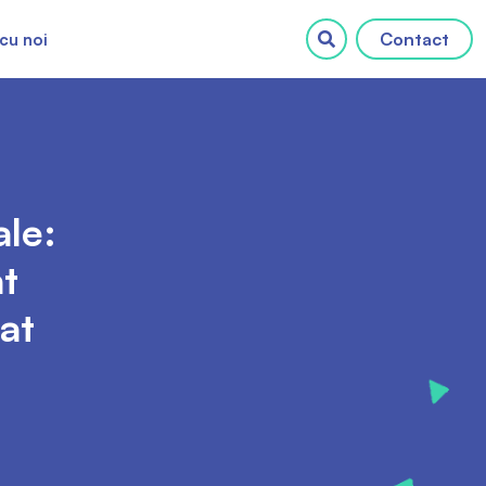
Contact
cu noi
ale:
at
at