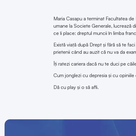
Maria Casapu
a terminat Facultatea de D
umane la Societe Generale, lucrează dir
ce îi place: dreptul muncii în limba fran
Există viață după Drept și fără să te fac
prietenii când au auzit că nu va da exa
Îți ratezi cariera dacă nu te duci pe căi
Cum jonglezi cu depresia și cu opiniile 
Dă cu play și o să afli.