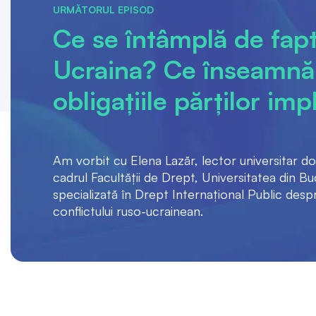
URMĂTORUL EPISOD
Ce se întâmplă de fapt 
Ucraina? Ce înseamnă 
obligațiile părților imp
Am vorbit cu Elena Lazăr, lector universitar do
cadrul Facultății de Drept, Universitatea din Bu
specializată în Drept Internațional Public despr
conflictului ruso-ucrainean.