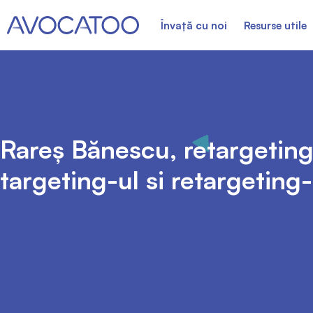
Învață cu noi
Resurse utile
Rareș Bănescu, retargeting
targeting-ul si retargetin