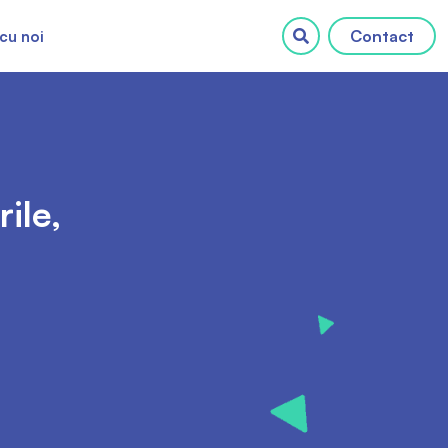
Contact
cu noi
ile,