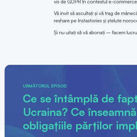
vis de GDPR în contextul e-commerce
Vă invit să ascultați și vă trag de mâne
reshare pe Instastories și ștelute noro
Și nu uitați să vă abonați – facem lucru
URMĂTORUL EPISOD
Ce se întâmplă de fapt 
Ucraina? Ce înseamnă 
obligațiile părților imp