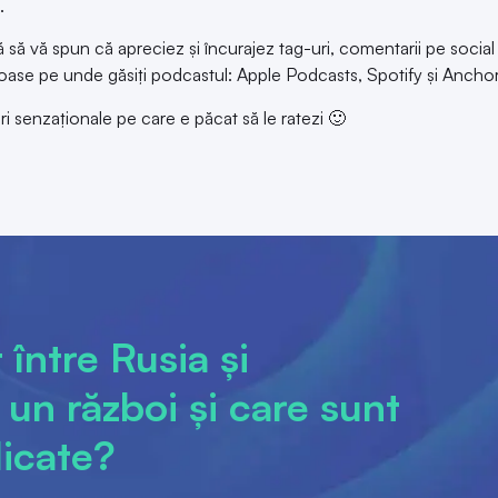
.
că să vă spun că apreciez și încurajez tag-uri, comentarii pe social
coase pe unde găsiți podcastul: Apple Podcasts, Spotify și Anchor
ri senzaționale pe care e păcat să le ratezi 🙂
între Rusia și
un război și care sunt
licate?