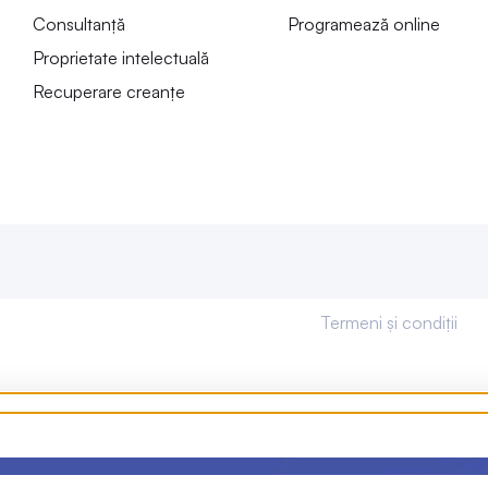
Consultanță
Programează online
Proprietate intelectuală
Recuperare creanțe
Termeni și condiții