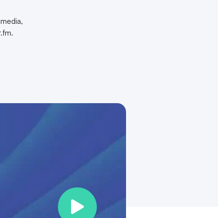
 media,
.fm.