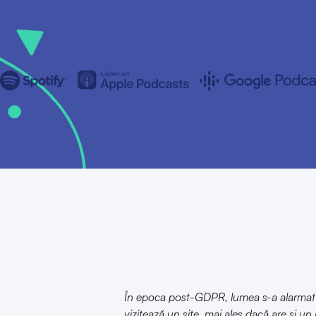
În epoca post-GDPR, lumea s-a alarmat cu
vizitează un site, mai ales dacă are și un