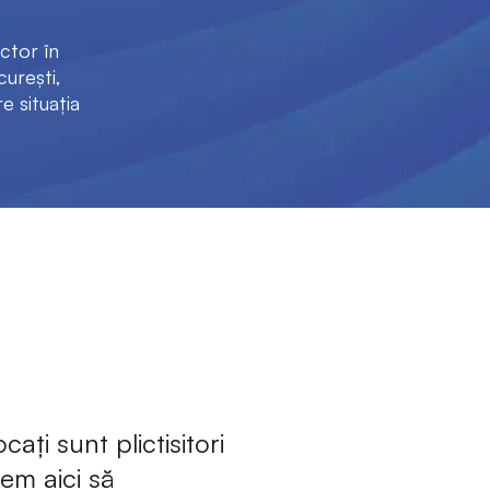
ctor în
curești,
e situația
ați sunt plictisitori
tem aici să