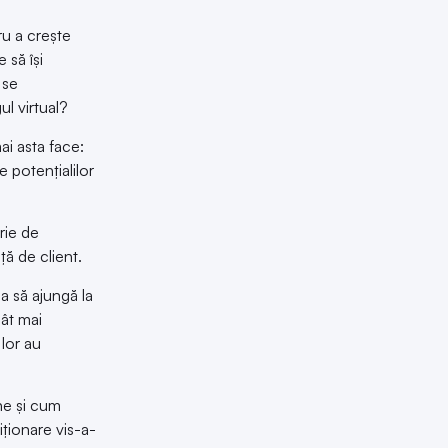
ru a crește
 să își
 se
l virtual?
i asta face:
 potențialilor
rie de
ă de client.
ia să ajungă la
cât mai
 lor au
ne și cum
ționare vis-a-