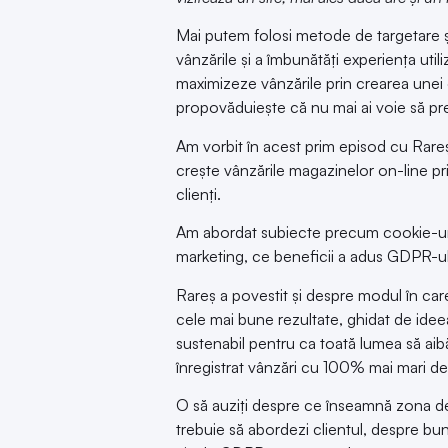
Mai putem folosi metode de targetare ș
vânzările și a îmbunătăți experiența u
maximizeze vânzările prin crearea unei 
propovăduiește că nu mai ai voie să prel
Am vorbit în acest prim episod cu
Rare
crește vânzările magazinelor on-line pri
clienți.
Am abordat subiecte precum cookie-uri f
marketing, ce beneficii a adus GDPR-ul
Rareș a povestit și despre modul în care 
cele mai bune rezultate, ghidat de idee
sustenabil pentru ca toată lumea să aibă 
înregistrat vânzări cu 100% mai mari de l
O să auziți despre ce înseamnă zona d
trebuie să abordezi clientul, despre bu