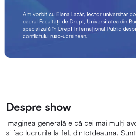
Am vorbit cu Elena Lazăr, lector universitar do
cadrul Facultății de Drept, Universitatea din Bu
specializată în Drept Internațional Public despr
conflictului ruso-ucrainean.
Despre show
Imaginea generală e că cei mai mulți avoc
și fac lucrurile la fel, dintotdeauna. Sun