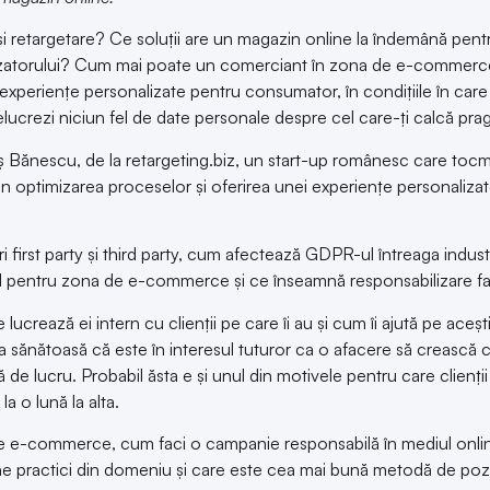
i retargetare? Ce soluții are un magazin online la îndemână pent
tilizatorului? Cum mai poate un comerciant în zona de e-commerce
experiențe personalizate pentru consumator, în condițiile în care
ucrezi niciun fel de date personale despre cel care-ți calcă pragu
ș Bănescu
, de la
retargeting.biz
, un start-up românesc care tocma
n optimizarea proceselor și oferirea unei experiențe personalizate
irst party și third party, cum afectează GDPR-ul întreaga indust
 pentru zona de e-commerce și ce înseamnă responsabilizare faț
lucrează ei intern cu clienții pe care îi au și cum îi ajută pe aceșt
a sănătoasă că este în interesul tuturor ca o afacere să crească 
de lucru. Probabil ăsta e și unul din motivele pentru care clienții
a o lună la alta.
e e-commerce, cum faci o campanie responsabilă în mediul onli
ne practici din domeniu și care este cea mai bună metodă de pozi