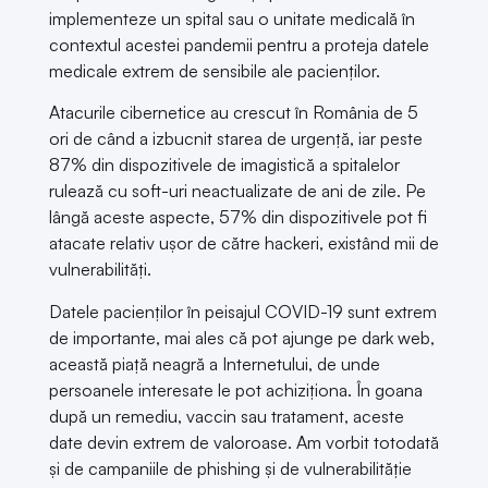
implementeze un spital sau o unitate medicală în
contextul acestei pandemii pentru a proteja datele
medicale extrem de sensibile ale pacienților.
Atacurile cibernetice au crescut în România de 5
ori de când a izbucnit starea de urgență, iar peste
87% din dispozitivele de imagistică a spitalelor
rulează cu soft-uri neactualizate de ani de zile. Pe
lângă aceste aspecte, 57% din dispozitivele pot fi
atacate relativ ușor de către hackeri, existând mii de
vulnerabilități.
Datele pacienților în peisajul COVID-19 sunt extrem
de importante, mai ales că pot ajunge pe dark web,
această piață neagră a Internetului, de unde
persoanele interesate le pot achiziționa. În goana
după un remediu, vaccin sau tratament, aceste
date devin extrem de valoroase. Am vorbit totodată
și de campaniile de phishing și de vulnerabilităție