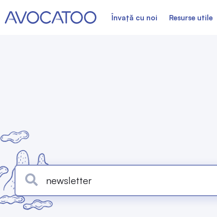
Învață cu noi
Resurse utile