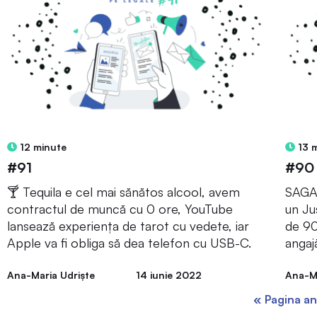
12 minute
13 
#91
#90
🍸 Tequila e cel mai sănătos alcool, avem
SAGA 
contractul de muncă cu 0 ore, YouTube
un Ju
lansează experiența de tarot cu vedete, iar
de 90
Apple va fi obliga să dea telefon cu USB-C.
angaj
Ana-Maria Udriște
14 iunie 2022
Ana-Ma
« Pagina an