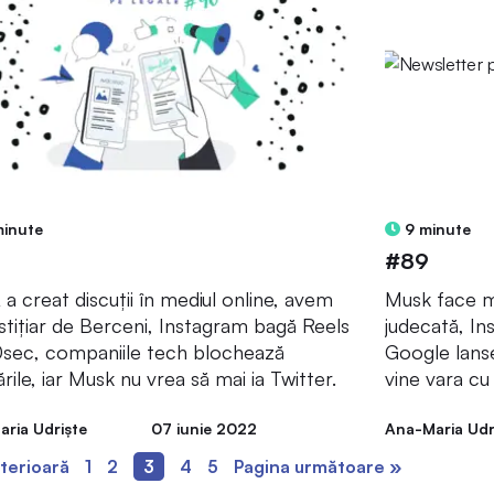
minute
9 minute
#89
a creat discuții în mediul online, avem
Musk face ma
stițiar de Berceni, Instagram bagă Reels
judecată, In
sec, companiile tech blochează
Google lans
ările, iar Musk nu vrea să mai ia Twitter.
vine vara cu 
ria Udriște
07 iunie 2022
Ana-Maria Udr
terioară
1
2
3
4
5
Pagina următoare »