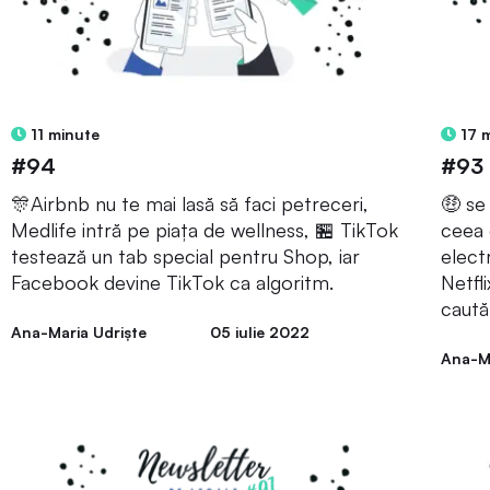
11 minute
17 
#94
#93
🎊Airbnb nu te mai lasă să faci petreceri,
🤑 se
Medlife intră pe piața de wellness, 🏪 TikTok
ceea 
testează un tab special pentru Shop, iar
elect
Facebook devine TikTok ca algoritm.
Netfl
caută 
Ana-Maria Udriște
05 iulie 2022
Ana-Ma