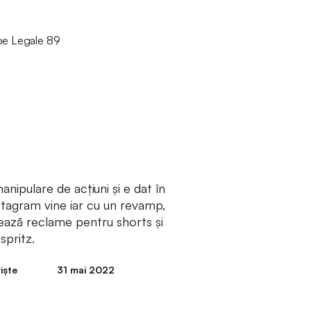
nipulare de acțiuni și e dat în
stagram vine iar cu un revamp,
ează reclame pentru shorts și
spritz.
iște
31 mai 2022