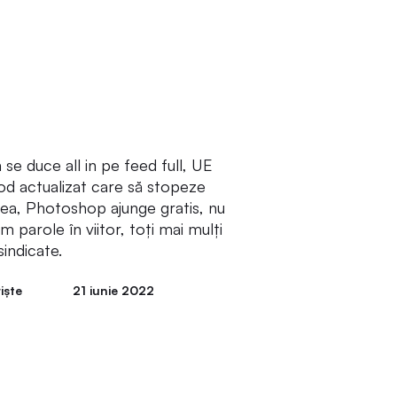
se duce all in pe feed full, UE
od actualizat care să stopeze
ea, Photoshop ajunge gratis, nu
 parole în viitor, toți mai mulți
sindicate.
iște
21 iunie 2022