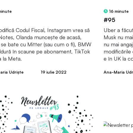
minute
16 minute
#95
difică Codul Fiscal, Instagram vrea să
Uber a făcut 
Notes, Olanda muncește de acasă,
Musk nu mai
 se bate cu Mitter (sau cum o fi), BMW
nu mai angaj
ldură în scaune pe abonament, TikTok
modificările 
a la Meta.
e în UK la c
ria Udriște
19 iulie 2022
Ana-Maria Udr