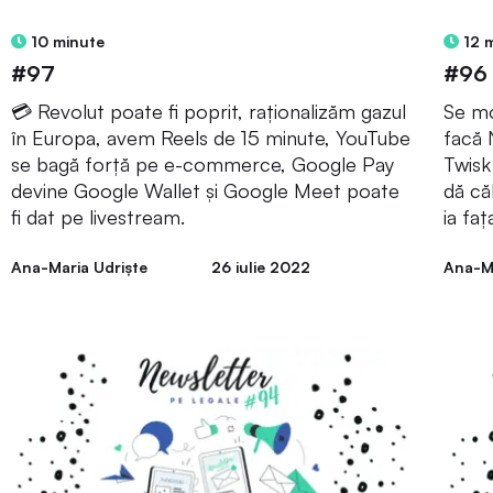
10 minute
12 
#97
#96
💳 Revolut poate fi poprit, raționalizăm gazul
Se mo
în Europa, avem Reels de 15 minute, YouTube
facă 
se bagă forță pe e-commerce, Google Pay
Twisk
devine Google Wallet și Google Meet poate
dă că
fi dat pe livestream.
ia faț
Ana-Maria Udriște
26 iulie 2022
Ana-Ma