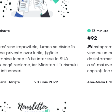
minute
13 minute
#92
 măresc impozitele, lumea se divide în
🎮Instagram 
ce privește avorturile, țigările
vine cu un c
ronice încep să fie interzise în SUA,
dezinformar
ix bagă reclame, iar Ministerul Turismului
o să mai avem
influenceri.
angajați fac 
ria Udriște
28 iunie 2022
Ana-Maria Udr