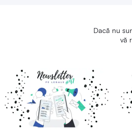
Dacă nu sunt
vă 