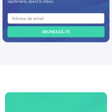
săptămână, direct în Inbox
ABONEAZĂ-TE