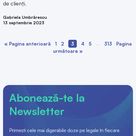
de clienți.
Gabriela Umbrărescu
13 septembrie 2023
« Pagina anterioară
1
2
3
4
5
…
313
Pagina
următoare »
Abonează-te la
Newsletter
Primești cele mai digerabile doze pe legale în fiecare