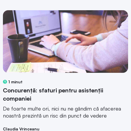
1 minut
Concurență: sfaturi pentru asistenții
companiei
De foarte multe ori, nici nu ne gândim că afacerea
noastră prezintă un risc din punct de vedere
Claudia Vrinceanu
26 septembrie 2016
« Pagina anterioară
1
2
3
4
Pagina următoare
»