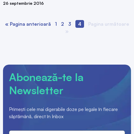
Abonează-te la
Newsletter
Primești cele mai digerabile doze pe legale în fiecare
săptămână, direct în Inbox
ABONEAZĂ-TE