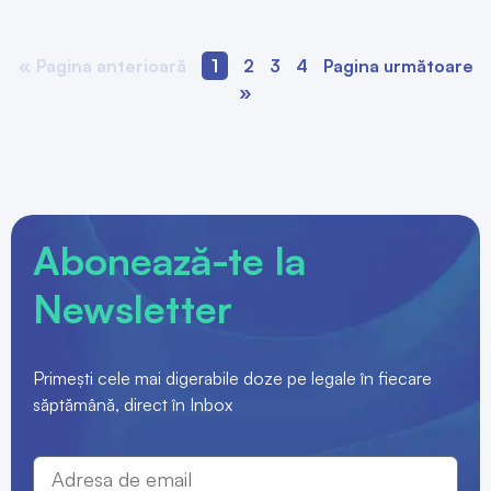
« Pagina anterioară
1
2
3
4
Pagina următoare
»
Abonează-te la
Newsletter
Primești cele mai digerabile doze pe legale în fiecare
săptămână, direct în Inbox