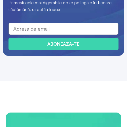
Primești cele mai digerabile doze pe legale în fiecare
săptămână, direct în Inbox
ABONEAZĂ-TE