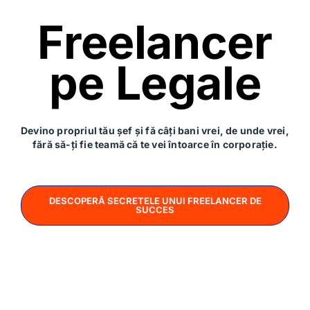
Freelancer
pe Legale
2 minute
RIL privind internarea în vederea efectuării
Devino propriul tău șef și fă câți bani vrei, de unde vrei,
expertizei psihiatrice
fără să-ți fie teamă că te vei întoarce în corporație.
ICCJ a admis ieri, 12.11.2018, RIL-ul cu privire la art.
184 alin. (28) Cod proc. pen. Astfel, prin Decizia
DESCOPERĂ SECRETELE UNUI FREELANCER DE
SUCCES
Bianca Moga
13 noiembrie 2018