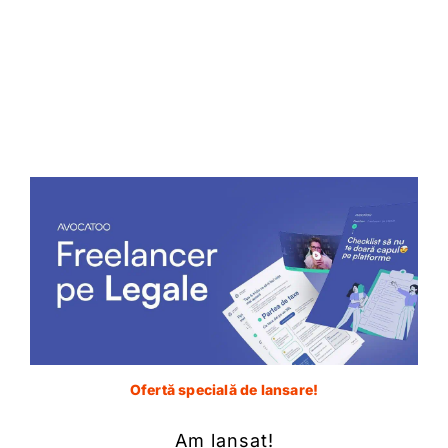
5 minute
Uciderea la cererea victimei
Prezentare generală Articolul 190 din Noul Cod
Penal reglementează ,,Uciderea la cererea victimei”
ca fiind varianta atenuantă a
Enache Radu
17 noiembrie 2018
Ofertă specială de lansare!
Am lansat!