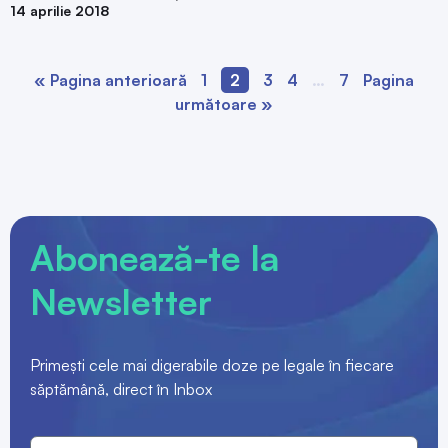
14 aprilie 2018
« Pagina anterioară
1
2
3
4
…
7
Pagina
următoare »
Abonează-te la
Newsletter
Primești cele mai digerabile doze pe legale în fiecare
săptămână, direct în Inbox