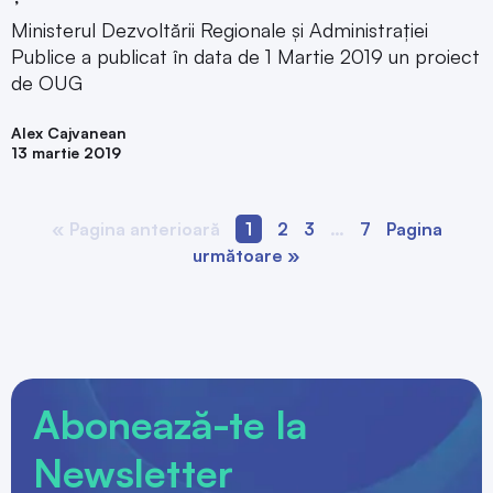
Ministerul Dezvoltării Regionale și Administrației
Publice a publicat în data de 1 Martie 2019 un proiect
de OUG
Alex Cajvanean
13 martie 2019
« Pagina anterioară
1
2
3
…
7
Pagina
următoare »
Abonează-te la
Newsletter