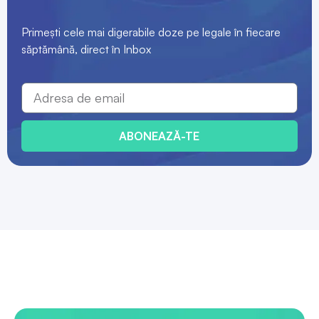
Primești cele mai digerabile doze pe legale în fiecare
săptămână, direct în Inbox
ABONEAZĂ-TE