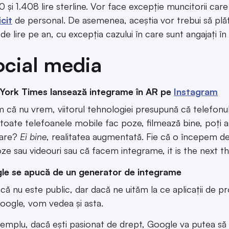
10 și 1.408 lire sterline. Vor face excepție muncitorii car
icit
de personal. De asemenea, aceștia vor trebui să plă
de lire pe an, cu excepția cazului în care sunt angajați în
cial media
York Times lansează integrame în AR pe
Instagram
 că nu vrem, viitorul tehnologiei presupună că telefon
 toate telefoanele mobile fac poze, filmează bine, poți a
are?
Ei bine
, realitatea augmentată. Fie că o începem d
ze sau videouri sau că facem integrame, it is the next th
le se apucă de un generator de integrame
încă nu este public, dar dacă ne uităm la ce aplicații de 
oogle, vom vedea și asta.
emplu, dacă ești pasionat de drept, Google va putea să 