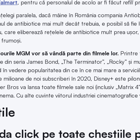
Walmart
, pentru că personalul de acolo ar fi făcut
refill
pr
nțelegi paralela, dacă mâine în România compania Antiobio
l de antibiotice mai mult decât trebuia, e posibil să fie 
u, care eliberează rețelele de antibiotice mult prea ușor, 
 frumoși.
ourile MGM vor să vândă parte din filmele lor.
Printre
le din seria James Bond, „The Terminator”, „Rocky” și mu
 în vedere popularitatea din ce în ce mai mare a serviciil
 milioane de noi subscriberi în 2020, Disney+ este pilonul 
r Bros va lansa toate filmele sale noi (inclusiv „Matrix
inema. Cu alte cuvinte viitorul industriei cinematografice 
ile
da click pe toate chestiile 