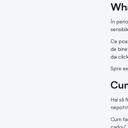
Wh
În peri
sensibil
Ce poat
de bine
dai click
Spre ex
Cum
Hai să 
nepotri
Cum fac
cadou” 