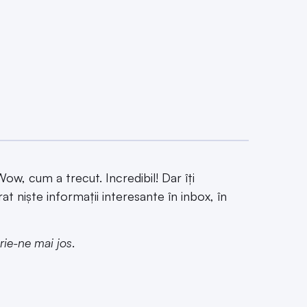
w, cum a trecut. Incredibil! Dar îți
rat niște informații interesante în inbox, în
rie-ne mai jos
.