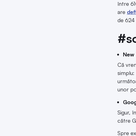
între 6
are
def
de 624 
#so
New 
Că vrem
simplu:
următo
unor po
Goog
Sigur, 
către G
Spre ex