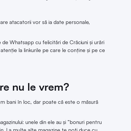
are atacatorii vor să ia date personale,
de Whatsapp cu felicitări de Crăciuni și urări
tenție la linkurile pe care le conține și pe ce
re nu le vrem?
mim bani în loc, dar poate că este o măsură
azinului: unele din ele au și ”bonuri pentru
in. La multe alte magazine te poți duce cu