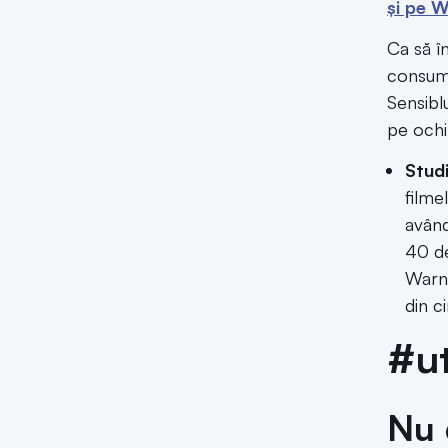
și pe 
Ca să î
consumu
Sensibl
pe ochi
Studi
filme
având
40 de
Warne
din c
#ut
Nu 