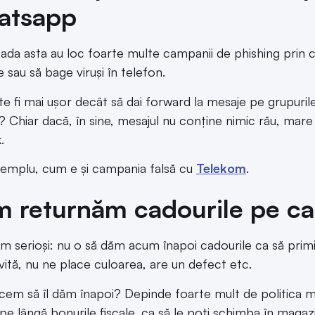
atsapp
oada asta au loc foarte multe campanii de phishing prin c
e sau să bage viruși în telefon.
e fi mai ușor decât să dai forward la mesaje pe grupurile 
? Chiar dacă, în sine, mesajul nu conține nimic rău, mare a
.
emplu, cum e și campania falsă cu
Telekom
.
 returnăm cadourile pe ca
fim serioși: nu o să dăm acum înapoi cadourile ca să pri
vită, nu ne place culoarea, are un defect etc.
em să îl dăm înapoi? Depinde foarte mult de politica mag
pe lângă bonurile fiscale, ca să le poți schimba în magaz