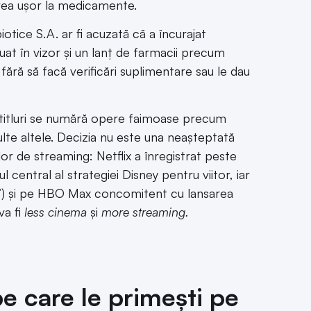
ea ușor la medicamente.
tice S.A. ar fi acuzată că a încurajat
luat în vizor și un lanț de farmacii precum
fără să facă verificări suplimentare sau le dau
 titluri se numără opere faimoase precum
lte altele. Decizia nu este una neașteptată
or de streaming: Netflix a înregistrat peste
central al strategiei Disney pentru viitor, iar
 4”) și pe HBO Max concomitent cu lansarea
va fi
less cinema
și
more streaming.
pe care le primești pe