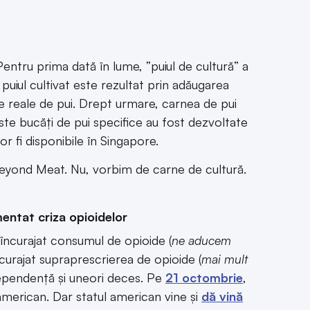
 Pentru prima dată în lume, ”puiul de cultură” a
puiul cultivat este rezultat prin adăugarea
le reale de pui. Drept urmare, carnea de pui
este bucăți de pui specifice au fost dezvoltate
r fi disponibile în Singapore.
eyond Meat. Nu, vorbim de carne de cultură.
entat criza opioidelor
 încurajat consumul de opioide (
ne aducem
încurajat supraprescrierea de opioide (
mai mult
 dependență și uneori deces. Pe
21 octombrie
,
 american. Dar statul american vine și
dă vină