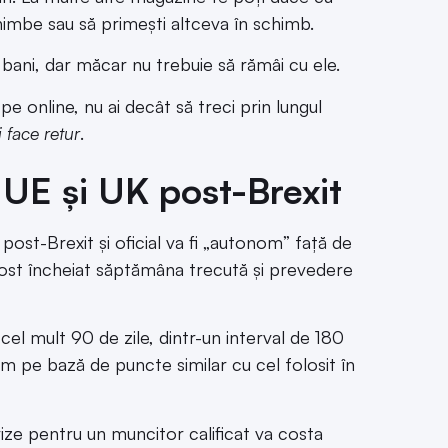
chimbe sau să primești altceva în schimb.
bani, dar măcar nu trebuie să rămâi cu ele.
 online, nu ai decât să treci prin lungul
i face retur
.
e UE și UK post-Brexit
post-Brexit și oficial va fi „autonom” față de
 a fost încheiat săptămâna trecută și prevedere
el mult 90 de zile, dintr-un interval de 180
tem pe bază de puncte similar cu cel folosit în
vize pentru un muncitor calificat va costa