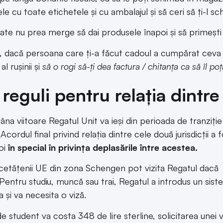
le cu toate etichetele și cu ambalajul și să ceri să ți-l s
ate nu prea merge să dai produsele înapoi și să primești 
, dacă persoana care ți-a făcut cadoul a cumpărat ceva pe
al rușinii și
să o rogi să-ți dea factura / chitanța ca să îl poț
 reguli pentru relația dintr
na viitoare Regatul Unit va ieși din perioada de tranziție 
 Acordul final privind relația dintre cele două jurisdicții
noi
în special în privința deplasările între acestea.
 cetățenii UE din zona Schengen pot vizita Regatul dacă c
. Pentru studiu, muncă sau trai, Regatul a introdus un sis
a și va necesita o viză.
de student va costa 348 de lire sterline, solicitarea unei 