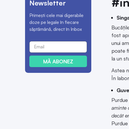
#in
Newsletter
Primești cele mai digerabile
Sing
doze pe legale în fiecare
Bucățile
săptămână, direct în Inbox
fost ap
unui am
poate f
la un s
MĂ ABONEZ
Astea n
În labo
Guver
Purdue 
aminte 
decât e
Purdue 