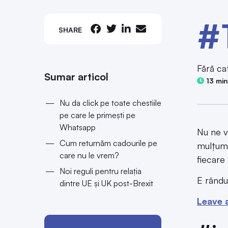
#
SHARE
Fără ca
Sumar articol
13 min
Nu da click pe toate chestiile
pe care le primești pe
Whatsapp
Nu ne v
Cum returnăm cadourile pe
mulțumim
care nu le vrem?
fiecare l
Noi reguli pentru relația
E rându
dintre UE și UK post-Brexit
Leave 