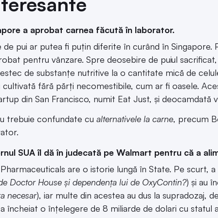
teresante
apore a aprobat carnea făcută în laborator.
 de pui ar putea fi puțin diferite în curând în Singapore.
robat pentru vânzare. Spre deosebire de puiul sacrificat, 
estec de substanțe nutritive la o cantitate mică de celu
i cultivată fără părți necomestibile, cum ar fi oasele. Ac
tartup din San Francisco, numit Eat Just, și deocamdată vo
u trebuie confundate cu
alternativele la carne
, precum B
rator.
nul SUA îl dă în judecată pe Walmart pentru că a alim
Pharmaceuticals are o istorie lungă în State. Pe scurt, a
de Doctor House și dependența lui de OxyContin?
) și au 
ra necesar
), iar multe din acestea au dus la supradozaj,
a încheiat o înțelegere de 8 miliarde de dolari cu statul