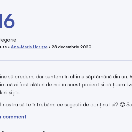
16
tegorie
ute •
Ana-Maria Udriște
• 28 decembrie 2020
ine să credem, dar suntem în ultima săptămână din an. Wo
 că ai fost alături de noi în acest proiect și că ți-am liv
uni și joi.
l nostru să te întrebăm: ce sugestii de conținut ai? 🙂
Sc
a comment