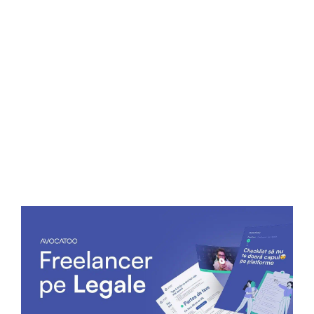
cont 👇
1/ sacii trebuie să fie sigilați – fiecare sigiliu pe care-l
aplici te ajută la trasabilitate. Adică în orice moment
pe traseu se va ști exact că sacul respectiv îți
aparține
2/ tocmai de asta nici nu poți să împrumuți sacii de
la un comerciant la altul 😉
3/ sacii se vor colecta doar în cazul în care sunt
plini
⚠️ Numărul de sigiliu este foarte important pentru
că pe baza lui se va face decontarea banilor.
Informații pe care nu ți