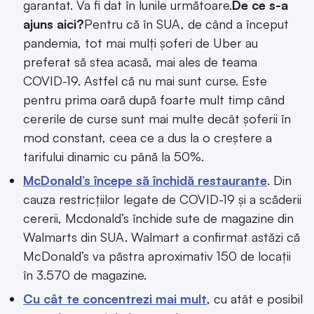
garantat. Va fi dat în lunile următoare.
De ce s-a
ajuns aici?
Pentru că în SUA, de când a început
pandemia, tot mai mulți șoferi de Uber au
preferat să stea acasă, mai ales de teama
COVID-19. Astfel că nu mai sunt curse. Este
pentru prima oară după foarte mult timp când
cererile de curse sunt mai multe decât șoferii în
mod constant, ceea ce a dus la o creștere a
tarifului dinamic cu până la 50%.
McDonald’s începe să închidă restaurante
. Din
cauza restricțiilor legate de COVID-19 și a scăderii
cererii, Mcdonald’s închide sute de magazine din
Walmarts din SUA. Walmart a confirmat astăzi că
McDonald’s va păstra aproximativ 150 de locații
în 3.570 de magazine.
Cu cât te concentrezi mai mult
, cu atât e posibil