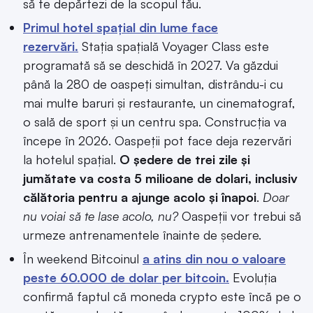
să te depărtezi de la scopul tău.
Primul hotel spațial din lume face
rezervări.
Stația spațială Voyager Class este
programată să se deschidă în 2027. Va găzdui
până la 280 de oaspeți simultan, distrându-i cu
mai multe baruri și restaurante, un cinematograf,
o sală de sport și un centru spa. Construcția va
începe în 2026. Oaspeții pot face deja rezervări
la hotelul spațial.
O ședere de trei zile și
jumătate va costa 5 milioane de dolari, inclusiv
călătoria pentru a ajunge acolo și înapoi
.
Doar
nu voiai să te lase acolo, nu?
Oaspeții vor trebui să
urmeze antrenamentele înainte de ședere.
În weekend Bitcoinul
a atins din nou o valoare
peste 60.000 de dolar per bitcoin.
Evoluția
confirmă faptul că moneda crypto este încă pe o