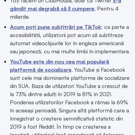
Toți facem un ClubHouse, doar că Twitter
s-a
gândit mai degrabă să îl cumpere
. Pentru 4
miliarde.
Acum poți pune subtitrări pe TikTok
: ca parte a
accesibilității, utilizatorii pot acum să subtitreze
automat videoclipurile lor în engleza americană
sau japoneză, cu mai multe limbi în implementare.
YouTube este din nou cea mai populară
platformă de socializare
. YouTube și Facebook
sunt cele mai dominante platforme de socializare
din SUA. Baza de utilizatori YouTube a crescut de
la 73% dintre adulți în 2019 la 81% în 2021.
Ponderea utilizatorilor Facebook a rămas la 69%
în aceeași perioadă. Singura altă platformă care a
înregistrat o creștere semnificativă statistic din
2019 a fost Reddit. În timp ce creșterea a
încetinit, utilizatorii încă raportează că folosesc