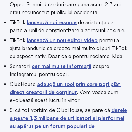
Oppo, Renmi- branduri care până acum 2-3 ani
erau necunoscut publicului occidental
TikTok
lansează noi resurse
de asistență ca
parte a lunii de conștientizare a agresiunii sexuale.
TikTok
lansează un nou editor video
pentru a
ajuta brandurile să creeze mai multe clipuri TikTok
cu aspect nativ. Doar că e pentru reclame. Mda.
Senatorii
cer mai multe informații
despre
Instagramul pentru copii.
ClubHouse
adaugă un tool prin care poți plăti
direct creatorii de conținut
. Vom vedea cum
evoluează acest lucru în viitor.
Și că tot vorbim de ClubHouse, se pare că
datele
a peste 1,3 milioane de utilizatori ai platformei
au apărut pe un forum populari de