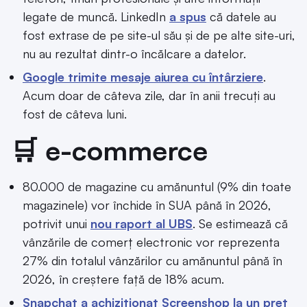
legate de muncă. LinkedIn
a spus
că datele au
fost extrase de pe site-ul său și de pe alte site-uri,
nu au rezultat dintr-o încălcare a datelor.
Google trimite mesaje aiurea cu întârziere
.
Acum doar de câteva zile, dar în anii trecuți au
fost de câteva luni.
🛒 e-commerce
80.000 de magazine cu amănuntul (9% din toate
magazinele) vor închide în SUA până în 2026,
potrivit unui
nou raport al UBS
. Se estimează că
vânzările de comerț electronic vor reprezenta
27% din totalul vânzărilor cu amănuntul până în
2026, în creștere față de 18% acum.
Snapchat a achiziționat Screenshop la un preț