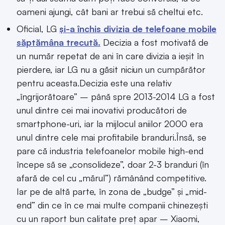
oameni ajungi, cât bani ar trebui să cheltui etc.
Oficial, LG
și-a închis divizia de telefoane mobile
săptămâna trecută.
Decizia a fost motivată de
un număr repetat de ani în care divizia a ieșit în
pierdere, iar LG nu a găsit niciun un cumpărător
pentru aceasta.Decizia este una relativ
„îngrijorătoare” – până spre 2013-2014 LG a fost
unul dintre cei mai inovativi producători de
smartphone-uri, iar la mijlocul aniilor 2000 era
unul dintre cele mai profitabile branduri.Însă, se
pare că industria telefoanelor mobile high-end
începe să se „consolideze”, doar 2-3 branduri (în
afară de cel cu „mărul”) rămânând competitive.
Iar pe de altă parte, în zona de „budge” și „mid-
end” din ce în ce mai multe companii chinezești
cu un raport bun calitate preț apar – Xiaomi,