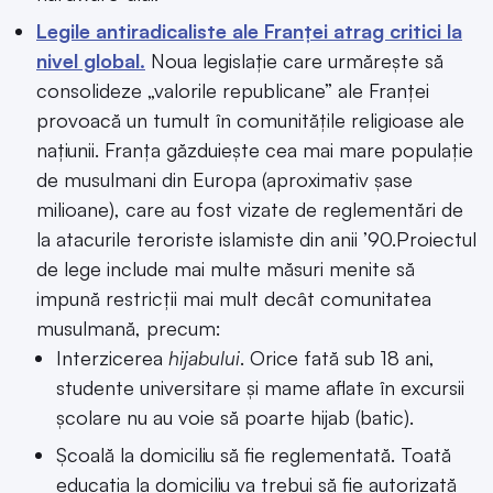
Legile antiradicaliste ale Franței atrag critici la
nivel global.
Noua legislație care urmărește să
consolideze „valorile republicane” ale Franței
provoacă un tumult în comunitățile religioase ale
națiunii. Franța găzduiește cea mai mare populație
de musulmani din Europa (aproximativ șase
milioane), care au fost vizate de reglementări de
la atacurile teroriste islamiste din anii ’90.Proiectul
de lege include mai multe măsuri menite să
impună restricții mai mult decât comunitatea
musulmană, precum:
Interzicerea
hijabului
. Orice fată sub 18 ani,
studente universitare și mame aflate în excursii
școlare nu au voie să poarte hijab (batic).
Școală la domiciliu să fie reglementată. Toată
educația la domiciliu va trebui să fie autorizată