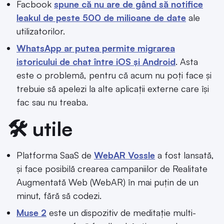
Facbook
spune că nu are de gând să notifice
leakul de peste 500 de milioane de date
ale
utilizatorilor.
WhatsApp ar putea permite migrarea
istoricului de chat între iOS și Android
. Asta
este o problemă, pentru că acum nu poți face și
trebuie să apelezi la alte aplicații externe care își
fac sau nu treaba.
🛠️ utile
Platforma SaaS de
WebAR Vossle
a fost lansată,
și face posibilă crearea campaniilor de Realitate
Augmentată Web (WebAR) în mai puțin de un
minut, fără să codezi.
Muse 2
este un dispozitiv de meditație multi-