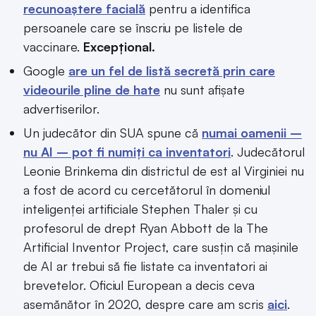
recunoaștere facială
pentru a identifica
persoanele care se înscriu pe listele de
vaccinare.
Excepțional.
Google
are un fel de listă secretă prin care
videourile pline de hate
nu sunt afișate
advertiserilor.
Un judecător din SUA spune că
numai oamenii –
nu AI – pot fi numiți ca inventatori
. Judecătorul
Leonie Brinkema din districtul de est al Virginiei nu
a fost de acord cu cercetătorul în domeniul
inteligenței artificiale Stephen Thaler și cu
profesorul de drept Ryan Abbott de la The
Artificial Inventor Project, care susțin că mașinile
de AI ar trebui să fie listate ca inventatori ai
brevetelor. Oficiul European a decis ceva
asemănător în 2020, despre care am scris
aici
.