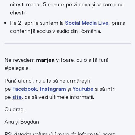
citești măcar 5 minute pe zi ceva și să rămâi cu
chestii.
Pe 21 aprilie suntem la
Social Media Live
, prima
conferință exclusiv audio din România.
Ne revedem
marțea
viitoare, cu o altă tură
#pelegale.
Până atunci, nu uita să ne urmărești
pe
Facebook
,
Instagram
și
Youtube
și să intri
pe
site
, ca să vezi ultimele informații.
Cu drag,
Ana și Bogdan
PS: datorită volumului mare de informații, acest