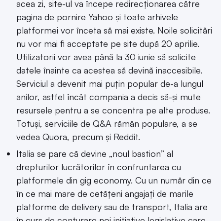
acea zi, site-ul va începe redirecționarea către
pagina de pornire Yahoo și toate arhivele
platformei vor înceta să mai existe. Noile solicitări
nu vor mai fi acceptate pe site după 20 aprilie.
Utilizatorii vor avea până la 30 iunie să solicite
datele înainte ca acestea să devină inaccesibile.
Serviciul a devenit mai puțin popular de-a lungul
anilor, astfel încât compania a decis să-și mute
resursele pentru a se concentra pe alte produse.
Totuși, serviciile de Q&A rămân populare, a se
vedea Quora, precum și Reddit.
Italia se pare că devine „noul bastion” al
drepturilor lucrătorilor în confruntarea cu
platformele din gig economy. Cu un număr din ce
în ce mai mare de cetățeni angajați de marile
platforme de delivery sau de transport, Italia are
în curs de conturare noi inițiative legislative care