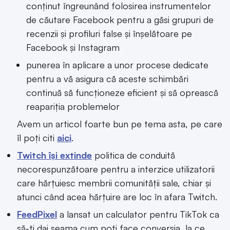
conținut îngreunând folosirea instrumentelor
de căutare Facebook pentru a găsi grupuri de
recenzii și profiluri false și înșelătoare pe
Facebook și Instagram
punerea în aplicare a unor procese dedicate
pentru a vă asigura că aceste schimbări
continuă să funcționeze eficient și să oprească
reapariția problemelor
Avem un articol foarte bun pe tema asta, pe care
îl poți citi
aici
.
Twitch își extinde
politica de conduită
necorespunzătoare pentru a interzice utilizatorii
care hărțuiesc membrii comunității sale, chiar și
atunci când acea hărțuire are loc în afara Twitch.
FeedPixel
a lansat un calculator pentru TikTok ca
să-ți dai seama cum poți face conversia, la ce