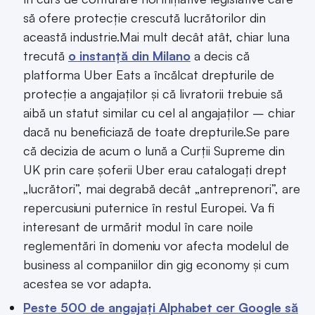
să ofere protecție crescută lucrătorilor din
această industrie.Mai mult decât atât, chiar luna
trecută
o instanță din Milano
a decis că
platforma Uber Eats a încălcat drepturile de
protecție a angajaților și că livratorii trebuie să
aibă un statut similar cu cel al angajaților – chiar
dacă nu beneficiază de toate drepturile.Se pare
că decizia de acum o lună a Curții Supreme din
UK prin care șoferii Uber erau catalogați drept
„lucrători”, mai degrabă decât „antreprenori”, are
repercusiuni puternice în restul Europei. Va fi
interesant de urmărit modul în care noile
reglementări în domeniu vor afecta modelul de
business al companiilor din gig economy și cum
acestea se vor adapta.
Peste 500 de angajați Alphabet cer Google să