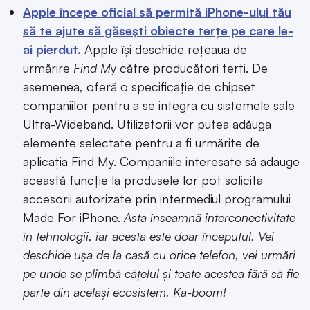
Apple începe oficial să permită iPhone-ului tău
să te ajute să găsești obiecte terțe pe care le-
ai pierdut.
Apple își deschide rețeaua de
urmărire
Find M
y către producători terți. De
asemenea, oferă o specificație de chipset
companiilor pentru a se integra cu sistemele sale
Ultra-Wideband. Utilizatorii vor putea adăuga
elemente selectate pentru a fi urmărite de
aplicația Find My. Companiile interesate să adauge
această funcție la produsele lor pot solicita
accesorii autorizate prin intermediul programului
Made For iPhone.
Asta înseamnă interconectivitate
în tehnologii, iar acesta este doar începutul. Vei
deschide ușa de la casă cu orice telefon, vei urmări
pe unde se plimbă cățelul și toate acestea fără să fie
parte din același ecosistem. Ka-boom!