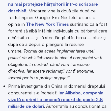
nu mai protejeze hărțuitorii într-o scrisoare
deschisă
. Miscarea vine la două zile după ce
fostul inginer Google, Emi Nietfeld, a scris o
opinie în
The New York Times
susținând că a fost
forțată să aibă întâlniri individuale cu bărbatul care
a hărțuit-o – și să stea lângă el în birou – chiar și
după ce a depus o plângere la resurse
umane.
Tocmai de aceea implementarea unei
politici de whistleblower la nivelul companiei va fi
obligatorie în curând, când vom transpune
directiva, iar aceste reclamații vor fi anonime,
tocmai pentru a proteja angajații.
Prima investigație din China în domeniul dreptului
concurenței s-a încheiat!
Iar Alibaba, compania
vizată a primit o amendă record de peste 2.8
miliarde de dolari
. Autoritățile au concluzionat că