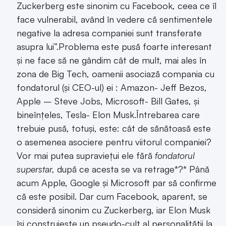
Zuckerberg este sinonim cu Facebook, ceea ce îl
face vulnerabil, având în vedere că sentimentele
negative la adresa companiei sunt transferate
asupra lui”.Problema este pusă foarte interesant
și ne face să ne gândim cât de mult, mai ales în
zona de Big Tech, oamenii asociază compania cu
fondatorul (și CEO-ul) ei : Amazon- Jeff Bezos,
Apple – Steve Jobs, Microsoft- Bill Gates, și
bineînțeles, Tesla- Elon Musk.Întrebarea care
trebuie pusă, totuși, este: cât de sănătoasă este
o asemenea asociere pentru viitorul companiei?
Vor mai putea supraviețui ele fără
fondatorul
superstar,
după ce acesta se va retrage*?* Până
acum Apple, Google și Microsoft par să confirme
că este posibil. Dar cum Facebook, aparent, se
consideră sinonim cu Zuckerberg, iar Elon Musk
își construiește un pseudo-cult al personalității la