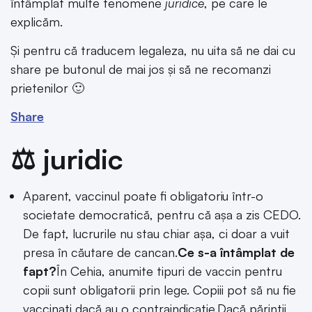
întâmplat multe fenomene
juridice
, pe care le
explicăm.
Și pentru că traducem legaleza, nu uita să ne dai cu
share pe butonul de mai jos și să ne recomanzi
prietenilor 🙂
Share
⚖️ juridic
Aparent, vaccinul poate fi obligatoriu într-o
societate democratică, pentru că așa a zis CEDO.
De fapt, lucrurile nu stau chiar așa, ci doar a vuit
presa în căutare de cancan.
Ce s-a întâmplat de
fapt?
În Cehia, anumite tipuri de vaccin pentru
copii sunt obligatorii prin lege. Copiii pot să nu fie
vaccinați dacă au o contraindicație.Dacă părinții