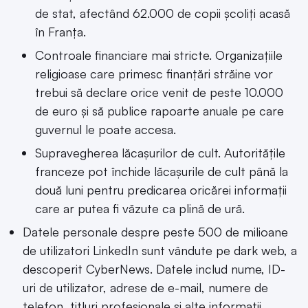
de stat, afectând 62.000 de copii școliți acasă
în Franța.
Controale financiare mai stricte. Organizațiile
religioase care primesc finanțări străine vor
trebui să declare orice venit de peste 10.000
de euro și să publice rapoarte anuale pe care
guvernul le poate accesa.
Supravegherea lăcașurilor de cult. Autoritățile
franceze pot închide lăcașurile de cult până la
două luni pentru predicarea oricărei informații
care ar putea fi văzute ca plină de ură.
Datele personale despre peste 500 de milioane
de utilizatori LinkedIn sunt vândute pe dark web, a
descoperit CyberNews. Datele includ nume, ID-
uri de utilizator, adrese de e-mail, numere de
telefon, titluri profesionale și alte informații