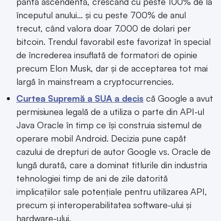
pantă ascendentă, crescând cu peste 100% de la
începutul anului… și cu peste 700% de anul
trecut, când valora doar 7.000 de dolari per
bitcoin. Trendul favorabil este favorizat în special
de încrederea insuflată de formatori de opinie
precum Elon Musk, dar și de acceptarea tot mai
largă în mainstream a cryptocurrencies.
Curtea Supremă a SUA a decis
că Google a avut
permisiunea legală de a utiliza o parte din API-ul
Java Oracle în timp ce își construia sistemul de
operare mobil Android. Decizia pune capăt
cazului de drepturi de autor Google vs. Oracle de
lungă durată, care a dominat titlurile din industria
tehnologiei timp de ani de zile datorită
implicațiilor sale potențiale pentru utilizarea API,
precum și interoperabilitatea software-ului și
hardware-ului.