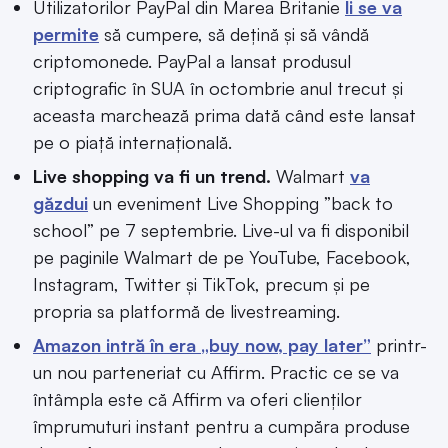
Utilizatorilor PayPal din Marea Britanie
li se va
permite
să cumpere, să dețină și să vândă
criptomonede. PayPal a lansat produsul
criptografic în SUA în octombrie anul trecut și
aceasta marchează prima dată când este lansat
pe o piață internațională.
Live shopping va fi un trend.
Walmart
va
găzdui
un eveniment Live Shopping ”back to
school” pe 7 septembrie. Live-ul va fi disponibil
pe paginile Walmart de pe YouTube, Facebook,
Instagram, Twitter și TikTok, precum și pe
propria sa platformă de livestreaming.
Amazon intră în era „buy now, pay later”
printr-
un nou parteneriat cu Affirm. Practic ce se va
întâmpla este că Affirm va oferi clienților
împrumuturi instant pentru a cumpăra produse