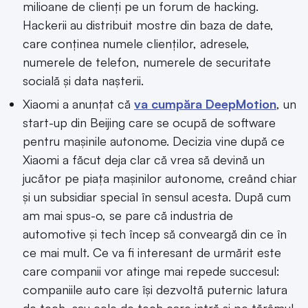
milioane de clienți pe un forum de hacking.
Hackerii au distribuit mostre din baza de date,
care conținea numele clienților, adresele,
numerele de telefon, numerele de securitate
socială și data nașterii.
Xiaomi a anunțat că
va cumpăra DeepMotion
, un
start-up din Beijing care se ocupă de software
pentru mașinile autonome. Decizia vine după ce
Xiaomi a făcut deja clar că vrea să devină un
jucător pe piața mașinilor autonome, creând chiar
și un subsidiar special în sensul acesta. După cum
am mai spus-o, se pare că industria de
automotive și tech încep să conveargă din ce în
ce mai mult. Ce va fi interesant de urmărit este
care companii vor atinge mai repede succesul:
companiile auto care își dezvoltă puternic latura
de tech, sau cele de tech care intră și pe tărâmul