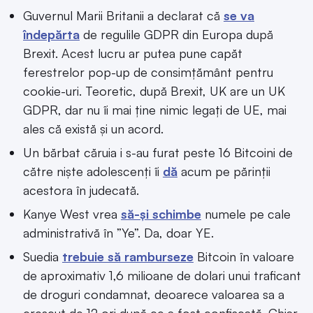
Guvernul Marii Britanii a declarat că
se va
îndepărta
de regulile GDPR din Europa după
Brexit. Acest lucru ar putea pune capăt
ferestrelor pop-up de consimțământ pentru
cookie-uri. Teoretic, după Brexit, UK are un UK
GDPR, dar nu îi mai ține nimic legați de UE, mai
ales că există și un acord.
Un bărbat căruia i s-au furat peste 16 Bitcoini de
către niște adolescenți îi
dă
acum pe părinții
acestora în judecată.
Kanye West vrea
să-și schimbe
numele pe cale
administrativă în ”Ye”. Da, doar YE.
Suedia
trebuie să ramburseze
Bitcoin în valoare
de aproximativ 1,6 milioane de dolari unui traficant
de droguri condamnat, deoarece valoarea sa a
crescut de 12 ori după ce a fost confiscată. Chiar