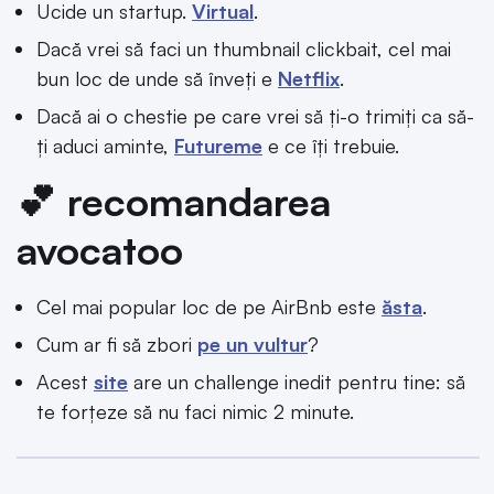
Ucide un startup.
Virtual
.
Dacă vrei să faci un thumbnail clickbait, cel mai
bun loc de unde să înveți e
Netflix
.
Dacă ai o chestie pe care vrei să ți-o trimiți ca să-
ți aduci aminte,
Futureme
e ce îți trebuie.
💕 recomandarea
avocatoo
Cel mai popular loc de pe AirBnb este
ăsta
.
Cum ar fi să zbori
pe un vultur
?
Acest
site
are un challenge inedit pentru tine: să
te forțeze să nu faci nimic 2 minute.