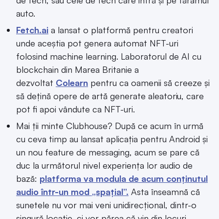
auto.
Fetch.ai
a lansat o platformă pentru creatori
unde aceștia pot genera automat NFT-uri
folosind machine learning. Laboratorul de AI cu
blockchain din Marea Britanie a
dezvoltat
Colearn
pentru ca oamenii să creeze și
să dețină opere de artă generate aleatoriu, care
pot fi apoi vândute ca NFT-uri.
Mai ții minte Clubhouse? După ce acum în urmă
cu ceva timp au lansat aplicația pentru Android și
un nou feature de messaging, acum se pare că
duc la următorul nivel experiența lor audio de
bază:
platforma va modula de acum conținutul
audio într-un mod „spațial”.
Asta înseamnă că
sunetele nu vor mai veni unidirecțional, dintr-o
singură locație, ci vor părea că vin din locuri