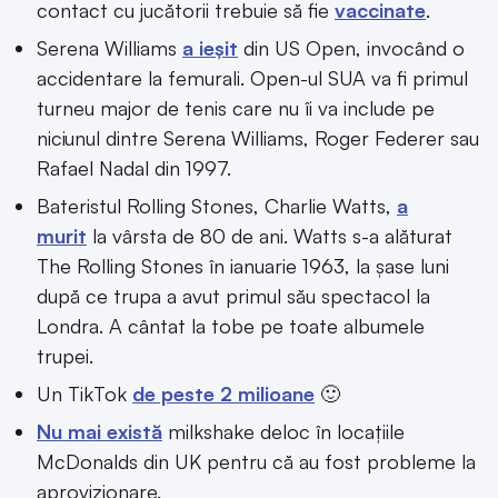
contact cu jucătorii trebuie să fie
vaccinate
.
Serena Williams
a ieșit
din US Open, invocând o
accidentare la femurali. Open-ul SUA va fi primul
turneu major de tenis care nu îi va include pe
niciunul dintre Serena Williams, Roger Federer sau
Rafael Nadal din 1997.
Bateristul Rolling Stones, Charlie Watts,
a
murit
la vârsta de 80 de ani. Watts s-a alăturat
The Rolling Stones în ianuarie 1963, la șase luni
după ce trupa a avut primul său spectacol la
Londra. A cântat la tobe pe toate albumele
trupei.
Un TikTok
de peste 2 milioane
🙂
Nu mai există
milkshake deloc în locațiile
McDonalds din UK pentru că au fost probleme la
aprovizionare.