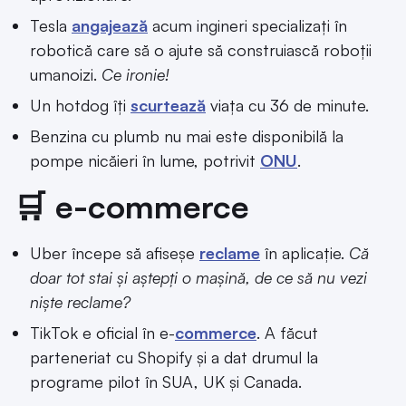
Tesla
angajează
acum ingineri specializați în
robotică care să o ajute să construiască roboții
umanoizi.
Ce ironie!
Un hotdog îți
scurtează
viața cu 36 de minute.
Benzina cu plumb nu mai este disponibilă la
pompe nicăieri în lume, potrivit
ONU
.
🛒 e-commerce
Uber începe să afiseșe
reclame
în aplicație.
Că
doar tot stai și aștepți o mașină, de ce să nu vezi
niște reclame?
TikTok e oficial în e-
commerce
. A făcut
parteneriat cu Shopify și a dat drumul la
programe pilot în SUA, UK și Canada.