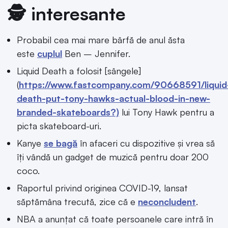
🕵️ interesante
Probabil cea mai mare bârfă de anul ăsta
este
cuplul
Ben – Jennifer.
Liquid Death a folosit [sângele]
(
https://www.fastcompany.com/90668591/liquid
death-put-tony-hawks-actual-blood-in-new-
branded-skateboards?)
lui Tony Hawk pentru a
picta skateboard-uri.
Kanye
se bagă
în afaceri cu dispozitive și vrea să
îți vândă un gadget de muzică pentru doar 200
coco.
Raportul privind originea COVID-19, lansat
săptămâna trecută, zice că e
neconcludent
.
NBA a anunțat că toate persoanele care intră în