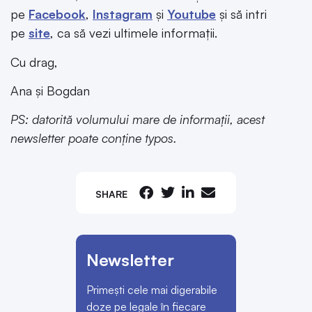
pe
Facebook
,
Instagram
și
Youtube
și să intri
pe
site
, ca să vezi ultimele informații.
Cu drag,
Ana și Bogdan
PS: datorită volumului mare de informații, acest
newsletter poate conține typos.
SHARE
Newsletter
Primești cele mai digerabile
doze pe legale în fiecare