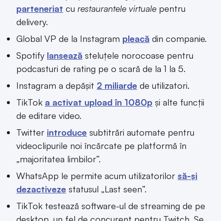
parteneriat
cu
restaurantele virtuale
pentru
delivery.
Global VP de la Instagram
pleacă
din companie.
Spotify
lansează
steluțele norocoase pentru
podcasturi de rating pe o scară de la 1 la 5.
Instagram a depășit
2 miliarde
de utilizatori.
TikTok
a activat upload în 1080p
și alte funcții
de editare video.
Twitter
introduce
subtitrări automate pentru
videoclipurile noi încărcate pe platformă în
„majoritatea limbilor”.
WhatsApp le permite acum utilizatorilor
să-și
dezactiveze
statusul „Last seen”.
TikTok testează software-ul de streaming de pe
desktop, un fel de concurent pentru Twitch. Se