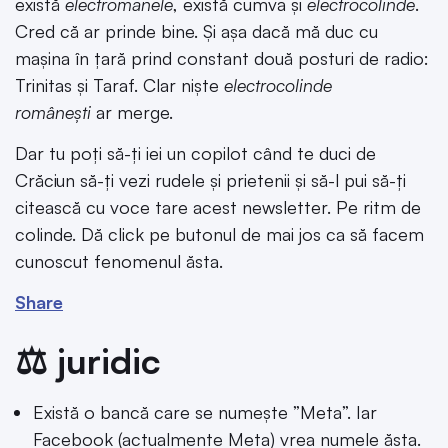
există
electromanele
, există cumva și
electrocolinde
.
Cred că ar prinde bine. Și așa dacă mă duc cu
mașina în țară prind constant două posturi de radio:
Trinitas și Taraf. Clar niște
electrocolinde
românești
ar merge.
Dar tu poți să-ți iei un copilot când te duci de
Crăciun să-ți vezi rudele și prietenii și să-l pui să-ți
citească cu voce tare acest newsletter. Pe ritm de
colinde. Dă click pe butonul de mai jos ca să facem
cunoscut fenomenul ăsta.
Share
⚖️ juridic
Există o bancă care se numește ”Meta”. Iar
Facebook (actualmente Meta) vrea numele ăsta.