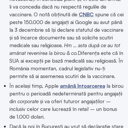
îi va concedia dacă nu respectă regulile de
vaccinare. O notă obținută de
CNBC
spune că cei
peste 150.000 de angajați ai Google au avut până
la 3 decembrie să își declare statutul de vaccinare
și să încarce documente sau să solicite scutiri
medicale sau religioase.
Hm … asta după ce au tot
amânat revenirea la birou & co.
Diferența este că în
SUA ai excepții pe bază medicală sau religioasă. În
România momentan, cadrul legislativ nu-ți
permite să ai asemenea scutiri de la vaccinare.
În același timp, Apple
amână întoarcerea
la birou
pentru o perioadă nedeterminată pentru angajații
din
corporate
și va oferi tuturor angajaților –
inclusiv celor care lucrează în
retail
– un bonus
de 1.000 dolari.
Dacă la noi în București au vrut să declarație stare