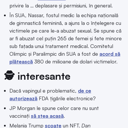
privire la … deplasare și permisiuni, în general.
În SUA, Nassar, fostul medic la echipa națională
de gimnastică feminină, a ajuns la o înțelegere cu
victimele pe care le-a abuzat sexual. Se spune că
ar fi abuzat cel puțin 265 de femei și fete minore
sub fațada unui tratament medical. Comitetul
Olimpic și Paralimpic din SUA a fost de
acord să
plătească
380 de milioane de dolari victimelor.
🕵️ interesante
Dacă vapingul e problematic,
de ce
autorizează
FDA țigările electronice?
JP Morgan le spune celor care nu sunt
vaccinați
să stea acasă
.
Melania Trump
scoate
un NFT.
Dan