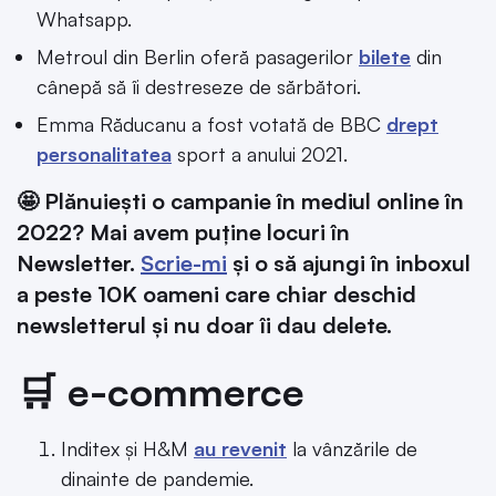
Whatsapp.
Metroul din Berlin oferă pasagerilor
bilete
din
cânepă să îi destreseze de sărbători.
Emma Răducanu a fost votată de BBC
drept
personalitatea
sport a anului 2021.
🤩 Plănuiești o campanie în mediul online în
2022? Mai avem puține locuri în
Newsletter.
Scrie-mi
și o să ajungi în inboxul
a peste 10K oameni care chiar deschid
newsletterul și nu doar îi dau delete.
🛒 e-commerce
Inditex și H&M
au revenit
la vânzările de
dinainte de pandemie.