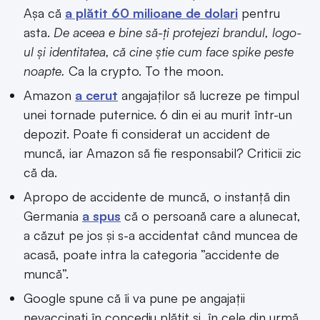
Așa că
a plătit 60 milioane de dolari
pentru
asta.
De aceea e bine să-ți protejezi brandul, logo-
ul și identitatea, că cine știe cum face spike peste
noapte.
Ca la crypto. To the moon.
Amazon
a cerut
angajaților să lucreze pe timpul
unei tornade puternice. 6 din ei au murit într-un
depozit. Poate fi considerat un accident de
muncă, iar Amazon să fie responsabil? Criticii zic
că da.
Apropo de accidente de muncă, o instanță din
Germania
a spus
că o persoană care a alunecat,
a căzut pe jos și s-a accidentat când muncea de
acasă, poate intra la categoria ”accidente de
muncă”.
Google spune că îi va pune pe angajații
nevaccinați în concediu plătit și, în cele din urmă,