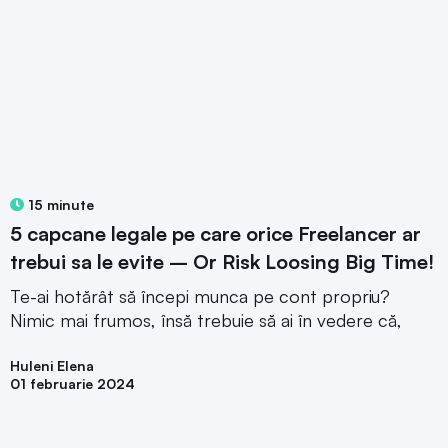
15 minute
5 capcane legale pe care orice Freelancer ar
trebui sa le evite – Or Risk Loosing Big Time!
Te-ai hotărât să începi munca pe cont propriu?
Nimic mai frumos, însă trebuie să ai în vedere că,
Huleni Elena
01 februarie 2024