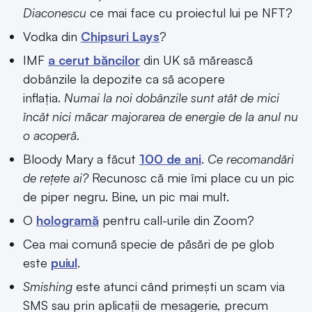
Diaconescu
ce mai face cu proiectul lui pe NFT?
Vodka din
Chipsuri Lays
?
IMF
a cerut băncilor
din UK să mărească
dobânzile la depozite ca să acopere
inflația.
Numai la noi dobânzile sunt atât de mici
încât nici măcar majorarea de energie de la anul nu
o acoperă.
Bloody Mary a făcut
100 de ani
.
Ce recomandări
de rețete ai?
Recunosc că mie îmi place cu un pic
de piper negru. Bine, un pic mai mult.
O
hologramă
pentru call-urile din Zoom?
Cea mai comună specie de păsări de pe glob
este
puiul
.
Smishing
este atunci când primești un scam via
SMS sau prin aplicații de mesagerie, precum