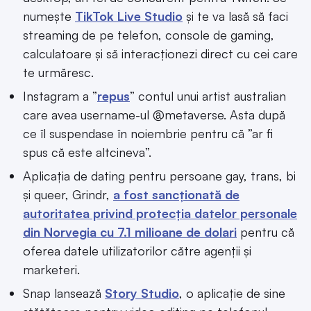
numește
TikTok Live Studio
și te va lasă să faci
streaming de pe telefon, console de gaming,
calculatoare și să interacționezi direct cu cei care
te urmăresc.
Instagram a ”
repus
” contul unui artist australian
care avea username-ul @metaverse. Asta după
ce îl suspendase în noiembrie pentru că ”ar fi
spus că este altcineva”.
Aplicația de dating pentru persoane gay, trans, bi
și queer, Grindr,
a fost sancționată de
autoritatea privind protecția datelor personale
din Norvegia cu 7.1 milioane de dolari
pentru că
oferea datele utilizatorilor către agenții și
marketeri.
Snap lansează
Story Studio
, o aplicație de sine