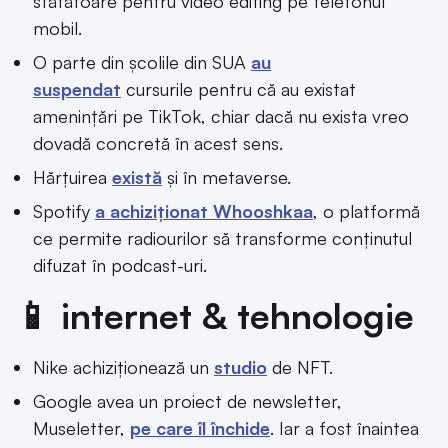
stătătoare pentru video editing pe telefonul
mobil.
O parte din școlile din SUA
au
suspendat
cursurile pentru că au existat
amenințări pe TikTok, chiar dacă nu exista vreo
dovadă concretă în acest sens.
Hărțuirea
există
și în metaverse.
Spotify
a achiziționat Whooshkaa
, o platformă
ce permite radiourilor să transforme conținutul
difuzat în podcast-uri.
📱 internet & tehnologie
Nike achiziționează un
studio
de NFT.
Google avea un proiect de newsletter,
Museletter,
pe care îl închide
. Iar a fost înaintea