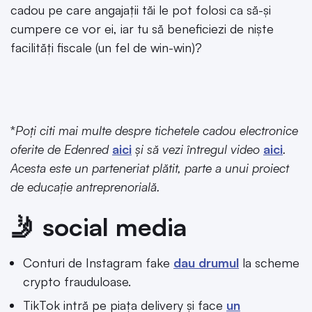
cadou pe care angajații tăi le pot folosi ca să-și
cumpere ce vor ei, iar tu să beneficiezi de niște
facilități fiscale (un fel de win-win)?
*
Poți citi mai multe despre tichetele cadou electronice
oferite de Edenred
aici
și să vezi întregul video
aici
.
Acesta este un parteneriat plătit, parte a unui proiect
de educație antreprenorială.
🤳 social media
Conturi de Instagram fake
dau drumul
la scheme
crypto frauduloase.
TikTok intră pe piața delivery și face
un