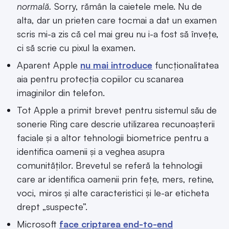
normală.
Sorry, rămân la caietele mele. Nu de
alta, dar un prieten care tocmai a dat un examen
scris mi-a zis că cel mai greu nu i-a fost să învețe,
ci să scrie cu pixul la examen.
Aparent Apple
nu mai introduce
funcționalitatea
aia pentru protecția copiilor cu scanarea
imaginilor din telefon.
Tot Apple a primit brevet pentru sistemul său de
sonerie Ring care descrie utilizarea recunoașterii
faciale și a altor tehnologii biometrice pentru a
identifica oamenii și a veghea asupra
comunităților. Brevetul se referă la tehnologii
care ar identifica oamenii prin fețe, mers, retine,
voci, miros și alte caracteristici și le-ar eticheta
drept „suspecte”.
Microsoft
face criptarea end-to-end