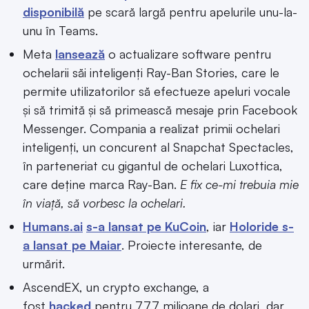
disponibilă
pe scară largă pentru apelurile unu-la-
unu în Teams.
Meta
lansează
o actualizare software pentru
ochelarii săi inteligenți Ray-Ban Stories, care le
permite utilizatorilor să efectueze apeluri vocale
și să trimită și să primească mesaje prin Facebook
Messenger. Compania a realizat primii ochelari
inteligenți, un concurent al Snapchat Spectacles,
în parteneriat cu gigantul de ochelari Luxottica,
care deține marca Ray-Ban.
E fix ce-mi trebuia mie
în viață, să vorbesc la ochelari.
Humans.ai
s-a lansat pe KuCoin
, iar
Holoride s-
a lansat pe Maiar
. Proiecte interesante, de
urmărit.
AscendEX, un crypto exchange, a
fost
hacked
pentru 77.7 milioane de dolari, dar