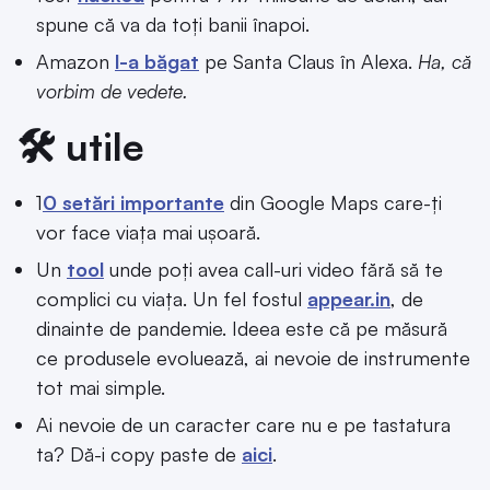
spune că va da toți banii înapoi.
Amazon
l-a băgat
pe Santa Claus în Alexa.
Ha, că
vorbim de vedete.
🛠️ utile
1
0 setări importante
din Google Maps care-ți
vor face viața mai ușoară.
Un
tool
unde poți avea call-uri video fără să te
complici cu viața. Un fel fostul
appear.in
, de
dinainte de pandemie. Ideea este că pe măsură
ce produsele evoluează, ai nevoie de instrumente
tot mai simple.
Ai nevoie de un caracter care nu e pe tastatura
ta? Dă-i copy paste de
aici
.