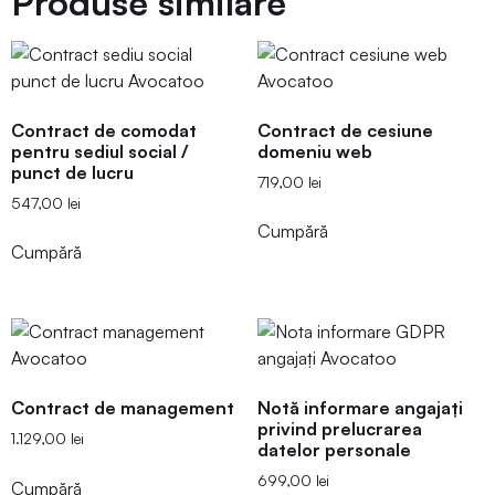
Produse similare
Contract de comodat
Contract de cesiune
pentru sediul social /
domeniu web
punct de lucru
719,00
lei
547,00
lei
Cumpără
Cumpără
Contract de management
Notă informare angajați
privind prelucrarea
1.129,00
lei
datelor personale
699,00
lei
Cumpără