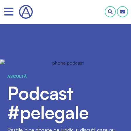
ASCULTĂ
Podcast
#pelegale
Pastile bine dozate de juridic și discuții care nu