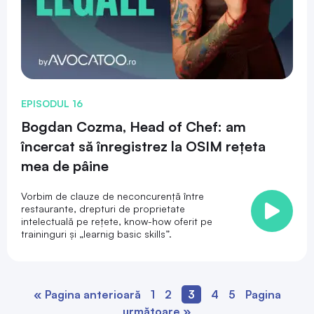
EPISODUL 16
Bogdan Cozma, Head of Chef: am
încercat să înregistrez la OSIM rețeta
mea de pâine
Vorbim de clauze de neconcurență între
restaurante, drepturi de proprietate
intelectuală pe rețete, know-how oferit pe
traininguri și „learnig basic skills”.
« Pagina anterioară
1
2
3
4
5
Pagina
următoare »