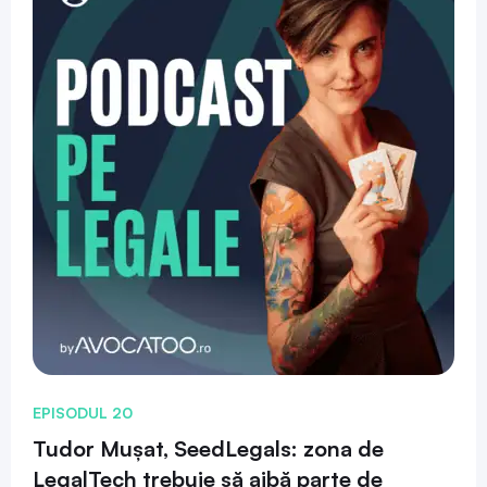
EPISODUL 20
Tudor Mușat, SeedLegals: zona de
LegalTech trebuie să aibă parte de