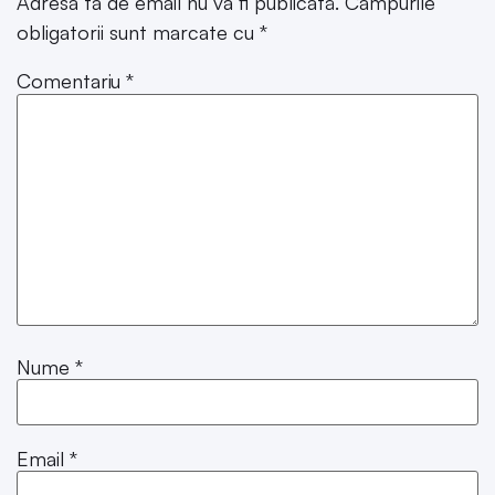
Adresa ta de email nu va fi publicată.
Câmpurile
obligatorii sunt marcate cu
*
Comentariu
*
Nume
*
Email
*