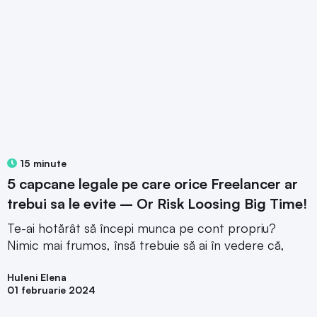
15 minute
5 capcane legale pe care orice Freelancer ar
trebui sa le evite – Or Risk Loosing Big Time!
Te-ai hotărât să începi munca pe cont propriu?
Nimic mai frumos, însă trebuie să ai în vedere că,
Huleni Elena
01 februarie 2024