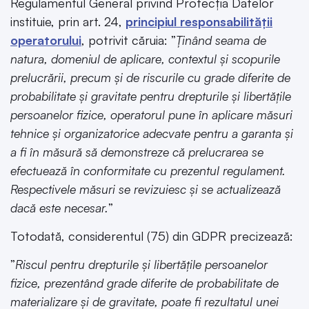
Regulamentul General privind Protecţia Datelor
instituie, prin art. 24,
principiul responsabilității
operatorului
, potrivit căruia: ”
Ținând seama de
natura, domeniul de aplicare, contextul şi scopurile
prelucrării, precum şi de riscurile cu grade diferite de
probabilitate şi gravitate pentru drepturile şi libertăţile
persoanelor fizice, operatorul pune în aplicare măsuri
tehnice şi organizatorice adecvate pentru a garanta şi
a fi în măsură să demonstreze că prelucrarea se
efectuează în conformitate cu prezentul regulament.
Respectivele măsuri se revizuiesc şi se actualizează
dacă este necesar.
”
Totodată, considerentul (75) din GDPR precizează:
”
Riscul pentru drepturile şi libertăţile persoanelor
fizice, prezentând grade diferite de probabilitate de
materializare şi de gravitate, poate fi rezultatul unei