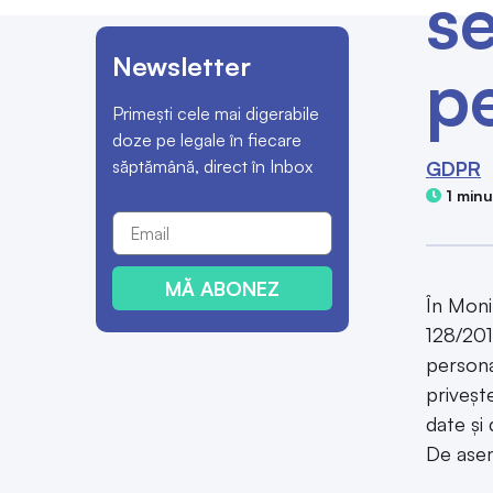
se
Newsletter
p
Primești cele mai digerabile
doze pe legale în fiecare
săptămână, direct în Inbox
GDPR
1 minu
MĂ ABONEZ
În Moni
128/2018
persona
priveşt
date şi
De ase