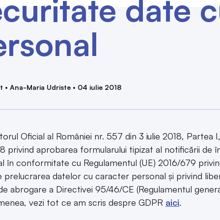
curitate date 
ersonal
t • Ana-Maria Udriste • 04 iulie 2018
torul Oficial al României nr. 557 din 3 iulie 2018, Partea
 privind aprobarea formularului tipizat al notificării de î
l în conformitate cu Regulamentul (UE) 2016/679 privind
e prelucrarea datelor cu caracter personal şi privind libe
 de abrogare a Directivei 95/46/CE (Regulamentul general
menea, vezi tot ce am scris despre GDPR
aici
.