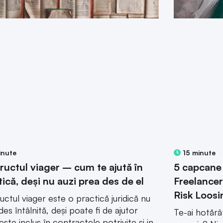
inute
15 minute
ructul viager – cum te ajută în
5 capcane 
tică, deși nu auzi prea des de el
Freelancer
Risk Loosi
uctul viager este o practică juridică nu
des întâlnită, deși poate fi de ajutor
Te-ai hotăr
este inclus în contractele potrivite și in