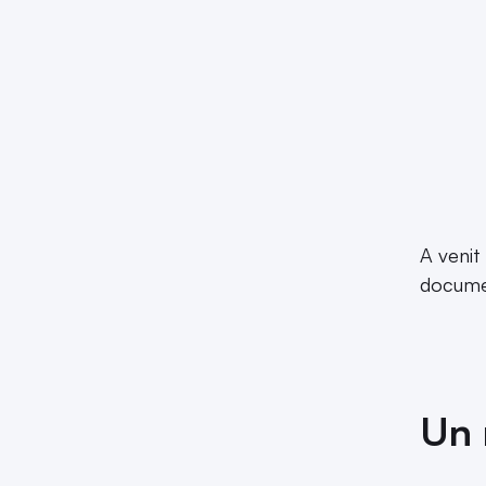
A venit
documen
Un 