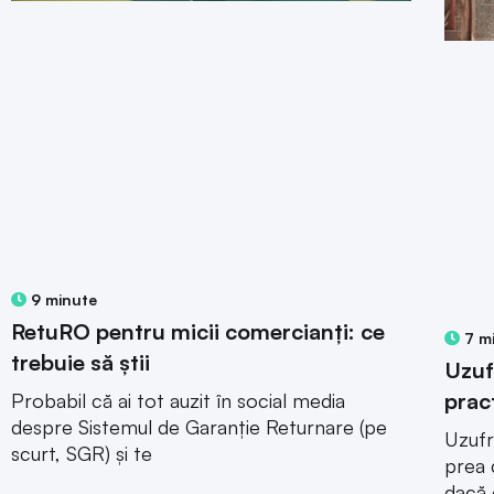
9 minute
RetuRO pentru micii comercianți: ce
7 m
trebuie să știi
Uzuf
prac
Probabil că ai tot auzit în social media
despre Sistemul de Garanție Returnare (pe
Uzufr
scurt, SGR) și te
prea 
dacă 