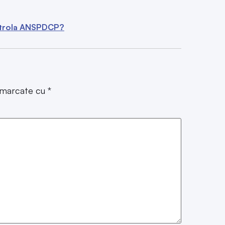
ontrola ANSPDCP?
t marcate cu
*