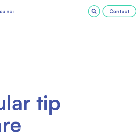
Contact
cu noi
ar tip
are