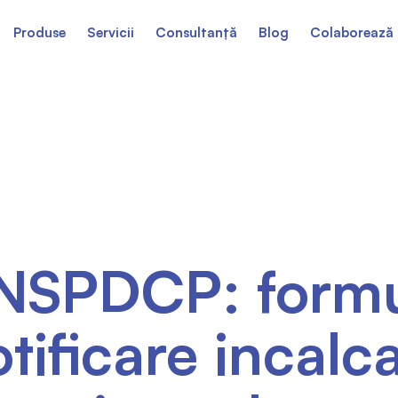
Produse
Servicii
Consultanță
Blog
Colaborează 
NSPDCP: formul
tificare incalc