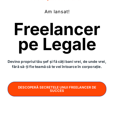
Lasă un răspuns
Am lansat!
Adresa ta de email nu va fi publicată.
Câmpurile
Freelancer
obligatorii sunt marcate cu
*
Comentariu
*
pe Legale
Devino propriul tău șef și fă câți bani vrei, de unde vrei,
fără să-ți fie teamă că te vei întoarce în corporație.
DESCOPERĂ SECRETELE UNUI FREELANCER DE
SUCCES
Nume
*