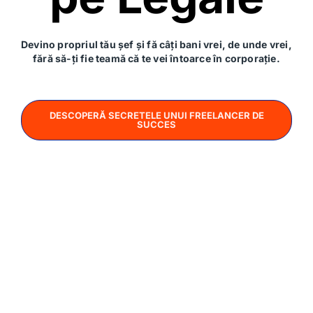
pentru subcontractanții săi doar dacă poate fi
demonstrată o lipsă de supervizare la un nivel
rezonabil.
Devino propriul tău șef și fă câți bani vrei, de unde vrei,
fără să-ți fie teamă că te vei întoarce în corporație.
Lasă un răspuns
Adresa ta de email nu va fi publicată.
Câmpurile
DESCOPERĂ SECRETELE UNUI FREELANCER DE
obligatorii sunt marcate cu
*
SUCCES
Comentariu
*