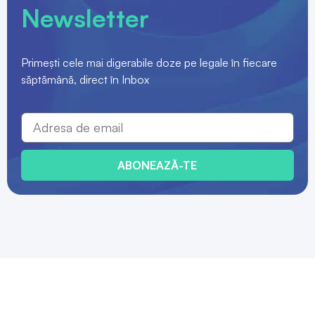
Newsletter
Primești cele mai digerabile doze pe legale în fiecare
săptămână, direct în Inbox
ABONEAZĂ-TE