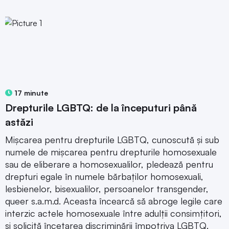
17 minute
Drepturile LGBTQ: de la începuturi până
astăzi
Mișcarea pentru drepturile LGBTQ, cunoscută și sub
numele de mișcarea pentru drepturile homosexuale
sau de eliberare a homosexualilor, pledează pentru
drepturi egale în numele bărbaților homosexuali,
lesbienelor, bisexualilor, persoanelor transgender,
queer s.a.m.d. Aceasta încearcă să abroge legile care
interzic actele homosexuale între adulții consimțitori,
și solicită încetarea discriminării împotriva LGBTQ.