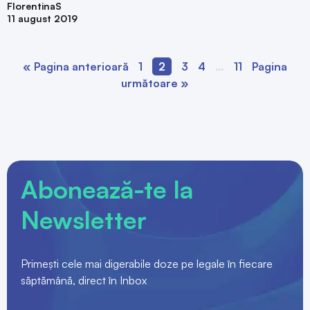
FlorentinaS
11 august 2019
« Pagina anterioară
1
2
3
4
…
11
Pagina
următoare »
Abonează-te la
Newsletter
Primești cele mai digerabile doze pe legale în fiecare
săptămână, direct în Inbox