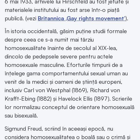
6 mai 1933, arhivele lui Hirschfeld au fost jefuite și
materialele institutului au fost arse într-o piață
publică. (vezi
Britannica ‚Gay rights movement’
).
În istoria occidentală, găsim puține studii formale
despre ceea ce s-a numit mai târziu
homosexualitate înainte de secolul al XIX-lea,
dincolo de pedepsele severe pentru actele
homosexuale masculine. Eforturile timpurii de a
înțelege gama comportamentului sexual uman au
venit de la medici și oameni de știință europeni,
inclusiv Carl von Westphal (1869), Richard von
Krafft-Ebing (1882) și Havelock Ellis (1897). Scrierile
lor normalizau conceptul de orientare homosexuală
sau bisexuală.
Sigmund Freud, scriind în aceeași epocă, nu
considera homosexualitatea o boală sau o crimă și