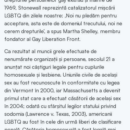
1969, Stonewall reprezintă catalizatorul mișcării
LGBTQ din zilele noastre: ‚Noi nu pledăm pentru
acceptare, asta este de domeniul trecutului, noi ne
cerem drepturile’, a spus Martha Shelley, membru
fondator al Gay Liberation Front.
Ca rezultat al muncii grele efectuate de
nenumărate organizații și persoane, secolul 21 a
anunțat noi câștiguri legale pentru cuplurile
homosexuale și lesbiene. Uniunile civile de același
sex au fost recunoscute în conformitate cu legea
din Vermont în 2000, iar Massachusetts a devenit
primul stat care a efectuat căsătorii de același sex
în 2004; odată cu sfârșitul legilor statului privind
sodomia (Lawrence v. Texas, 2003), americanii
LGBTQ au fost în cele din urmă liberi de clasificare
penală. Căsătoria homosexuală a fost legală mai