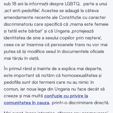
sub 18 ani la informații despre LGBTQ, parte a unui
‚act anti-pedofilie’. Acestea se adaugă la câteva
amendamente recente ale Constituție cu caracter
discriminatoriu care specifică că ‚mama este femeie
și tatăl este bărbat’ și că Ungaria ‚protejează
identitatea de sine a sexului copiilor prin naștere’,
ceea ce ar însemna că persoanele trans nu vor mai
putea să își modifice sexul în documentele oficiale
mai târziu în viață.
În primul rând și înainte de a explica mai departe,
este important să notăm că homosexualitatea și
pedofilia sunt doi termeni care nu au nimic în
comun, iar noua lege din Ungaria nu face decât să
creeze și mai multă
confuzie cu privire la
comunitatea în cauza
, printr-o discriminare directă.
Mai exact, legea interzice ‚afișarea sau promovarea’