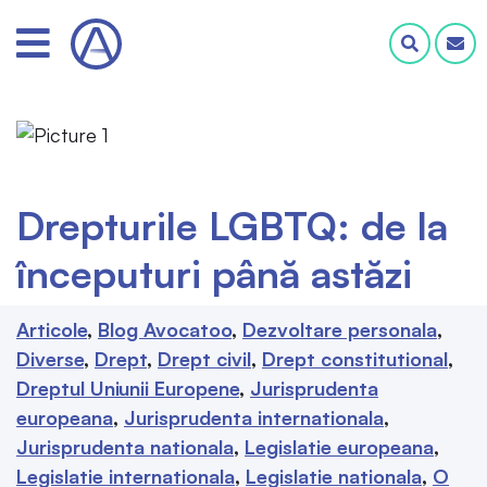
Drepturile LGBTQ: de la
începuturi până astăzi
Articole
Blog Avocatoo
Dezvoltare personala
Diverse
Drept
Drept civil
Drept constitutional
Dreptul Uniunii Europene
Jurisprudenta
europeana
Jurisprudenta internationala
Jurisprudenta nationala
Legislatie europeana
Legislatie internationala
Legislatie nationala
O