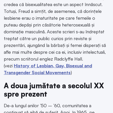
credea că bisexualitatea este un aspect înnăscut.
Totuși, Freud a simțit, de asemenea, că dorințele
lesbiene erau o imaturitate pe care femeile o
puteau depăși prin căsătorie heterosexuală și
dominație masculină. Aceste scrieri s-au îndreptat
treptat către un public curios prin reviste și
prezentări, ajungând la bărbați și femei disperați să
afle mai multe despre cei ca ei, inclusiv intelectuali,
precum scriitorul englez Radclyffe Hall.
(vezi
History of Lesbian, Gay, Bisexual and
Transgender Social Movements
)
A doua jumătate a secolul XX
spre prezent
De-a lungul anilor ’50 – ’60, comunitatea a
continuat să aibă de suferit. Apoi, în 1965, pe