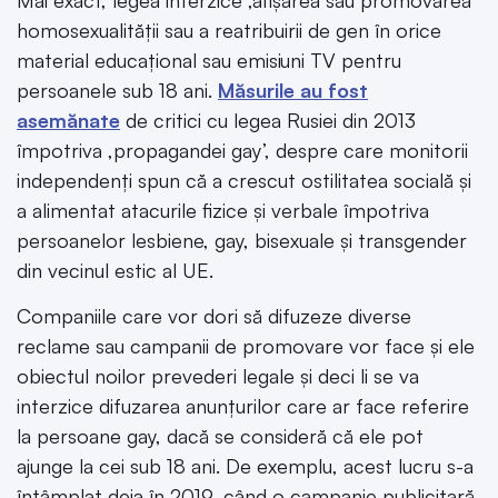
homosexualității sau a reatribuirii de gen în orice
material educațional sau emisiuni TV pentru
persoanele sub 18 ani.
Măsurile au fost
asemănate
de critici cu legea Rusiei din 2013
împotriva ,propagandei gay’, despre care monitorii
independenți spun că a crescut ostilitatea socială și
a alimentat atacurile fizice și verbale împotriva
persoanelor lesbiene, gay, bisexuale și transgender
din vecinul estic al UE.
Companiile care vor dori să difuzeze diverse
reclame sau campanii de promovare vor face și ele
obiectul noilor prevederi legale și deci li se va
interzice difuzarea anunțurilor care ar face referire
la persoane gay, dacă se consideră că ele pot
ajunge la cei sub 18 ani. De exemplu, acest lucru s-a
întâmplat deja în 2019, când o campanie publicitară