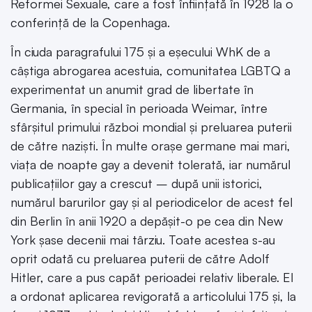
Reformei Sexuale, care a fost înființată în 1928 la o
conferință de la Copenhaga.
În ciuda paragrafului 175 și a eșecului WhK de a
câștiga abrogarea acestuia, comunitatea LGBTQ a
experimentat un anumit grad de libertate în
Germania, în special în perioada Weimar, între
sfârșitul primului război mondial și preluarea puterii
de către naziști. În multe orașe germane mai mari,
viața de noapte gay a devenit tolerată, iar numărul
publicațiilor gay a crescut – după unii istorici,
numărul barurilor gay și al periodicelor de acest fel
din Berlin în anii 1920 a depășit-o pe cea din New
York șase decenii mai târziu. Toate acestea s-au
oprit odată cu preluarea puterii de către Adolf
Hitler, care a pus capăt perioadei relativ liberale. El
a ordonat aplicarea revigorată a articolului 175 și, la