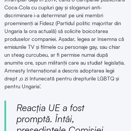
Coca-Cola cu cupluri gay și sloganuri anti-
discriminare i-a determinat pe unii membri
proeminenți ai Fidesz (Partidul politic majoritar din
Ungaria la ora actuală) să solicite boicotarea
produselor companiei. Așadar, legea ar însemna că
emisiunile TV și filmele cu personaje gay, sau chiar
un steag curcubeu, ar fi permise numai după
anumite ore, spun militanții care au studiat legislația.
Amnesty Internațional a descris adoptarea legii
drept ‚o zi întunecată pentru drepturile LGBTQ și
pentru Ungaria’.
Reacția UE a fost
promptă. Întâi,
președintele Comisiei