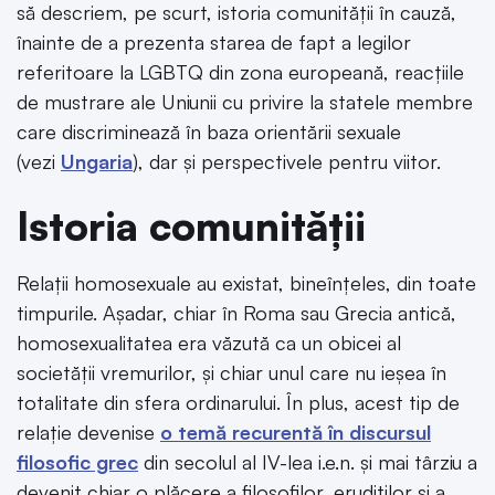
să descriem, pe scurt, istoria comunității în cauză,
înainte de a prezenta starea de fapt a legilor
referitoare la LGBTQ din zona europeană, reacțiile
de mustrare ale Uniunii cu privire la statele membre
care discriminează în baza orientării sexuale
(vezi
Ungaria
), dar și perspectivele pentru viitor.
Istoria comunității
Relații homosexuale au existat, bineînțeles, din toate
timpurile. Așadar, chiar în Roma sau Grecia antică,
homosexualitatea era văzută ca un obicei al
societății vremurilor, și chiar unul care nu ieșea în
totalitate din sfera ordinarului. În plus, acest tip de
relație devenise
o temă recurentă în discursul
filosofic grec
din secolul al IV-lea i.e.n. și mai târziu a
devenit chiar o plăcere a filosofilor, erudiților și a