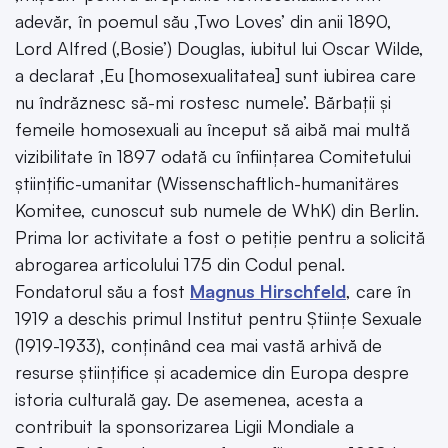
adevăr, în poemul său ‚Two Loves’ din anii 1890,
Lord Alfred (‚Bosie’) Douglas, iubitul lui Oscar Wilde,
a declarat ‚Eu [homosexualitatea] sunt iubirea care
nu îndrăznesc să-mi rostesc numele’. Bărbații și
femeile homosexuali au început să aibă mai multă
vizibilitate în 1897 odată cu înființarea Comitetului
științific-umanitar (Wissenschaftlich-humanitäres
Komitee, cunoscut sub numele de WhK) din Berlin.
Prima lor activitate a fost o petiție pentru a solicită
abrogarea articolului 175 din Codul penal.
Fondatorul său a fost
Magnus Hirschfeld
, care în
1919 a deschis primul Institut pentru Științe Sexuale
(1919-1933), conținând cea mai vastă arhivă de
resurse științifice și academice din Europa despre
istoria culturală gay. De asemenea, acesta a
contribuit la sponsorizarea Ligii Mondiale a