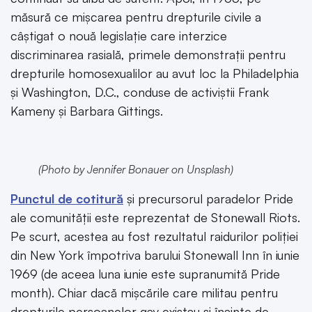
măsură ce mișcarea pentru drepturile civile a
câștigat o nouă legislație care interzice
discriminarea rasială, primele demonstrații pentru
drepturile homosexualilor au avut loc la Philadelphia
și Washington, D.C., conduse de activiștii Frank
Kameny și Barbara Gittings.
(Photo by Jennifer Bonauer on Unsplash)
Punctul de cotitură
și precursorul paradelor Pride
ale comunității este reprezentat de Stonewall Riots.
Pe scurt, acestea au fost rezultatul raidurilor poliției
din New York împotriva barului Stonewall Inn în iunie
1969 (de aceea luna iunie este supranumită Pride
month). Chiar dacă mișcările care militau pentru
drepturile persoanelor gay existau și înainte de