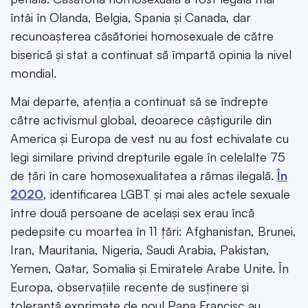
întâi în Olanda, Belgia, Spania și Canada, dar
recunoașterea căsătoriei homosexuale de către
biserică și stat a continuat să împartă opinia la nivel
mondial.
Mai departe, atenția a continuat să se îndrepte
către activismul global, deoarece câștigurile din
America și Europa de vest nu au fost echivalate cu
legi similare privind drepturile egale în celelalte 75
de țări în care homosexualitatea a rămas ilegală.
În
2020
, identificarea LGBT și mai ales actele sexuale
între două persoane de același sex erau încă
pedepsite cu moartea în 11 țări: Afghanistan, Brunei,
Iran, Mauritania, Nigeria, Saudi Arabia, Pakistan,
Yemen, Qatar, Somalia și Emiratele Arabe Unite. În
Europa, observațiile recente de susținere și
toleranță exprimate de noul Papa Francisc au