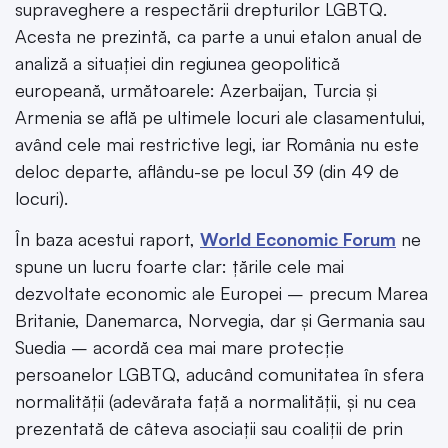
supraveghere a respectării drepturilor LGBTQ.
Acesta ne prezintă, ca parte a unui etalon anual de
analiză a situației din regiunea geopolitică
europeană, următoarele: Azerbaijan, Turcia și
Armenia se află pe ultimele locuri ale clasamentului,
având cele mai restrictive legi, iar România nu este
deloc departe, aflându-se pe locul 39 (din 49 de
locuri).
În baza acestui raport,
World Economic Forum
ne
spune un lucru foarte clar: țările cele mai
dezvoltate economic ale Europei – precum Marea
Britanie, Danemarca, Norvegia, dar și Germania sau
Suedia – acordă cea mai mare protecție
persoanelor LGBTQ, aducând comunitatea în sfera
normalității (adevărata față a normalității, și nu cea
prezentată de câteva asociații sau coaliții de prin