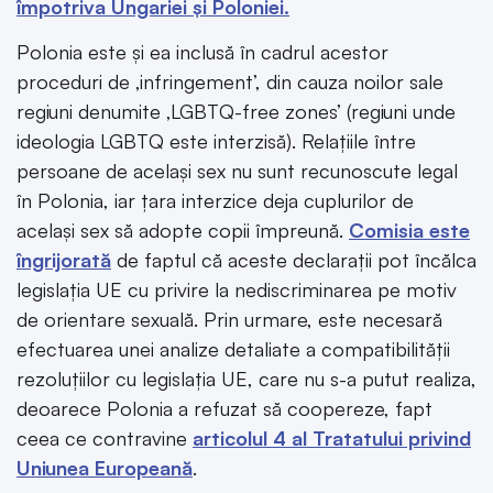
împotriva Ungariei și Poloniei.
Polonia este și ea inclusă în cadrul acestor
proceduri de ‚infringement’, din cauza noilor sale
regiuni denumite ‚LGBTQ-free zones’ (regiuni unde
ideologia LGBTQ este interzisă). Relațiile între
persoane de același sex nu sunt recunoscute legal
în Polonia, iar țara interzice deja cuplurilor de
același sex să adopte copii împreună.
Comisia este
îngrijorată
de faptul că aceste declarații pot încălca
legislația UE cu privire la nediscriminarea pe motiv
de orientare sexuală. Prin urmare, este necesară
efectuarea unei analize detaliate a compatibilității
rezoluțiilor cu legislația UE, care nu s-a putut realiza,
deoarece Polonia a refuzat să coopereze, fapt
ceea ce contravine
articolul 4 al Tratatului privind
Uniunea Europeană
.