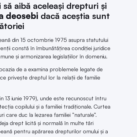
 să aibă aceleași drepturi și
 a deosebi
dacă aceștia sunt
ătoriei
eană din 15 octombrie 1975 asupra statutului
venții constă în îmbunătățirea condiției juridice
comune și armonizarea legislațiilor în domeniu.
, ocazia de a examina problemele legate de
ce privește dreptul lor la relații de familie
n 13 iunie 1979), unde este recunoscut întru
cția copilului și a familiei tradiționale. Curtea
i care duc la lezarea familiei ”naturale”.
eja drept licită și normală în multe tări
eană pentru apărarea drepturilor omului și a