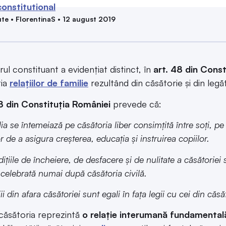
onstitutional
te • FlorentinaS • 12 august 2019
rul constituant a evidențiat distinct, în
art. 48 din Const
ția
relațiilor de familie
rezultând din căsătorie și din legătu
8 din Constituția României
prevede că:
a se întemeiază pe căsătoria liber consimțită între soți, pe 
or de a asigura creșterea, educația și instruirea copiilor.
ițiile de încheiere, de desfacere și de nulitate a căsătoriei 
 celebrată numai după căsătoria civilă.
i din afara căsătoriei sunt egali în fața legii cu cei din căsă
 căsătoria reprezintă
o relație interumană fundamental