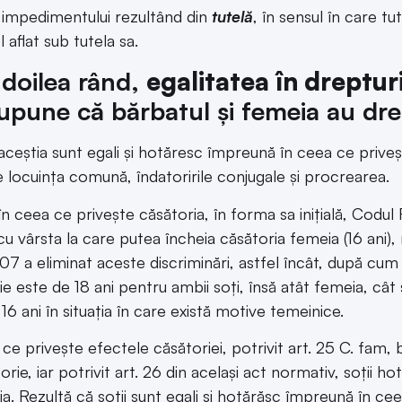
 impedimentului rezultând din
tutelă
, în sensul în care t
l aflat sub tutela sa.
l doilea rând,
egalitatea în drepturi
upune că bărbatul și femeia au drep
aceștia sunt egali și hotăresc împreună în ceea ce priveșt
e locuința comună, îndatoririle conjugale și procrearea.
în ceea ce privește căsătoria, în forma sa inițială, Codul F
cu vârsta la care putea încheia căsătoria femeia (16 ani), 
7 a eliminat aceste discriminări, astfel încât, după cum
ie este de 18 ani pentru ambii soți, însă atât femeia, cât
 16 ani în situația în care există motive temeinice.
ce privește efectele căsătoriei, potrivit art. 25 C. fam, b
torie, iar potrivit art. 26 din același act normativ, soți
a. Rezultă că soții sunt egali și hotărăsc împreună în cee