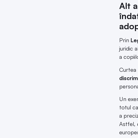
Alt a
îndat
adop
Prin
Le
juridic 
a copiil
Curtea 
discrimi
persona
Un exe
totul ca
a preciz
Astfel, 
europen