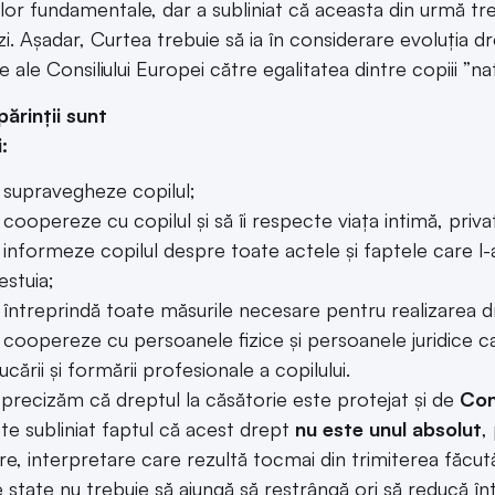
ților fundamentale, dar a subliniat că aceasta din urmă tr
i. Așadar, Curtea trebuie să ia în considerare evoluția dre
le Consiliului Europei către egalitatea dintre copiii ”natura
părinții sunt
:
 supravegheze copilul;
 coopereze cu copilul și să îi respecte viața intimă, priva
 informeze copilul despre toate actele și faptele care l-a
estuia;
 întreprindă toate măsurile necesare pentru realizarea dre
 coopereze cu persoanele fizice și persoanele juridice care 
ucării și formării profesionale a copilului.
l, precizăm că dreptul la căsătorie este protejat și de
Con
te subliniat faptul că acest drept
nu este unul absolut
,
e, interpretare care rezultă tocmai din trimiterea făcută l
 state nu trebuie să ajungă să restrângă ori să reducă înțe