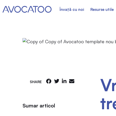
Învață cu noi
Resurse utile
Vr
SHARE
tr
Sumar articol