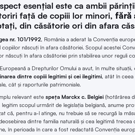
spect esențial este ca ambii părinții
oriri față de copiii lor minori,
fără
tați, din căsătorie ori din afara căs
gea nr. 101/1992
, România a aderat la Convenția europ
al copiilor născuți în afara căsătoriei. Scopul acestei Con
or născuți în afara căsătoriei prin stabilirea unor reguli 
Europeană a Drepturilor Omului a avut, în multe situații
narea dintre copiii legitimi și cei ilegitimi
, atât în ceea 
le, cât și raporturile patrimoniale.
mplu relevant este
speța Marckx c. Belgiei
(hotărârea di
 legitim scopul urmărit de legislația belgiană, anume prote
at că, pentru a-l atinge, nu trebuie să se recurgă la măsur
deosebirea dintre familia naturală și cea legitimă trecea d
e, în perioada în care a fost redactată Convenția europ