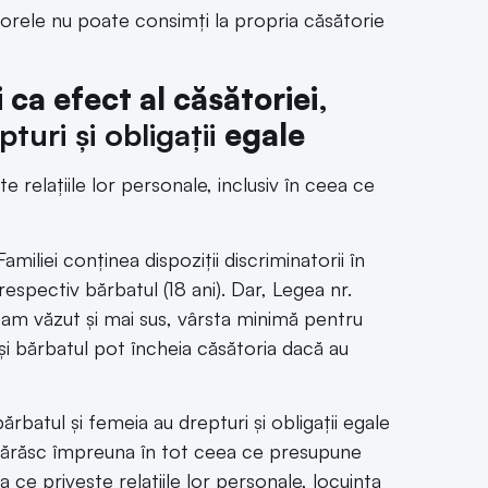
utorele nu poate consimți la propria căsătorie
 ca efect al căsătoriei
,
turi și obligații
egale
e relațiile lor personale, inclusiv în ceea ce
amiliei conținea dispoziții discriminatorii în
respectiv bărbatul (18 ani). Dar, Legea nr.
 am văzut și mai sus, vârsta minimă pentru
 și bărbatul pot încheia căsătoria dacă au
ărbatul și femeia au drepturi și obligații egale
i hotărăsc împreuna în tot ceea ce presupune
a ce privește relațiile lor personale, locuința