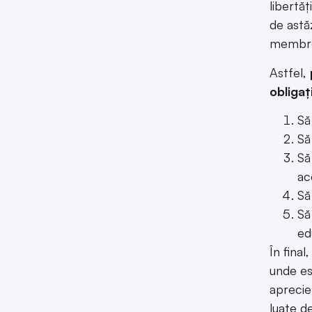
libertă
de astăz
membre a
Astfel,
obligați
Să
Să
Să
ac
Să
Să
ed
În fina
unde es
aprecier
luate de