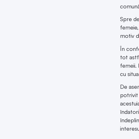
comună,
Spre de
femeie,
motiv de
În conf
tot astf
femeii. 
cu situa
De asem
potrivi
acestuia
îndatori
îndeplin
interesu