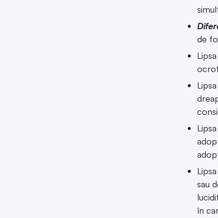
simul
Difer
de fo
Lipsa
ocrot
Lipsa
dreap
consi
Lipsa
adopț
adopț
Lipsa
sau d
lucid
în ca