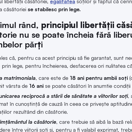
ul libertății căsătoriei,
egalitatea
soților și faptul că ceri
ea căsătoriei
se stabilesc prin lege.
rimul rând,
principiul libertății căs
torie nu se poate încheia fără libe
mbelor păr
ț
i
eles că, pentru ca acest principiu să fie garantat, sunt 
e prin lege, pentru încheierea, desfacerea ori nulitatea că
ta matrimoniala
, care este de
18 ani pentru ambii soți
(
nit vârsta de
16 ani
se poate căsători în anumtie condiții 
icarea reciprocă a stării de sănătate a viitorilor soți
,
mat în cunoștință de cauză în ceea ce privește aptitudinea
ațiilor rezultând din căsătorie.
imțământul la căsătorie
, care trebuie să aibă la bază rel
dere între viitorii soți și, pentru a fi valabil exprimat, tre