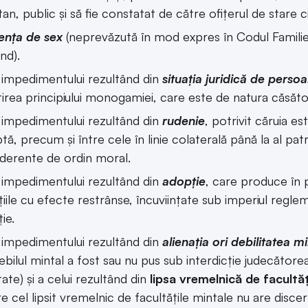
tan, public și să fie constatat de către ofițerul de stare ci
ența de sex
(neprevăzută în mod expres în Codul Familiei
nd).
 impedimentului rezultând din
situația juridică de perso
irea principiului monogamiei, care este de natura căsători
 impedimentului rezultând din
rudenie
, potrivit căruia es
tă, precum și între cele în linie colaterală până la al p
derente de ordin moral.
 impedimentului rezultând din
adopție
, care produce în 
iile cu efecte restrânse, încuviințate sub imperiul regl
ie.
 impedimentului rezultând din
alienația ori debilitatea m
ebilul mintal a fost sau nu pus sub interdicție judecătore
itate) și a celui rezultând din
lipsa vremelnică de facultă
re cel lipsit vremelnic de facultățile mintale nu are disce