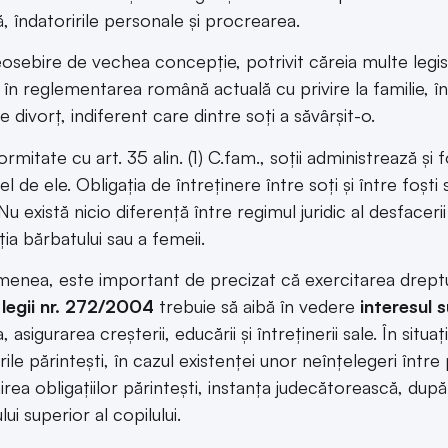
 îndatoririle personale și procrearea.
osebire de vechea concepție, potrivit căreia multe legisl
 în reglementarea română actuală cu privire la familie, înc
 divorț, indiferent care dintre soți a săvârșit-o.
ormitate cu art. 35 alin. (1) C.fam., soții administrează 
el de ele. Obligația de întreținere între soți și între foști 
Nu există nicio diferență între regimul juridic al desfacerii
ția bărbatului sau a femeii.
enea, este important de precizat că exercitarea drepturilo
t
legii nr. 272/2004
trebuie să aibă în vedere
interesul s
, asigurarea creșterii, educării și întreținerii sale. În situ
rile părintești, în cazul existenței unor neînțelegeri între 
irea obligațiilor părintești, instanța judecătorească, dup
lui superior al copilului.