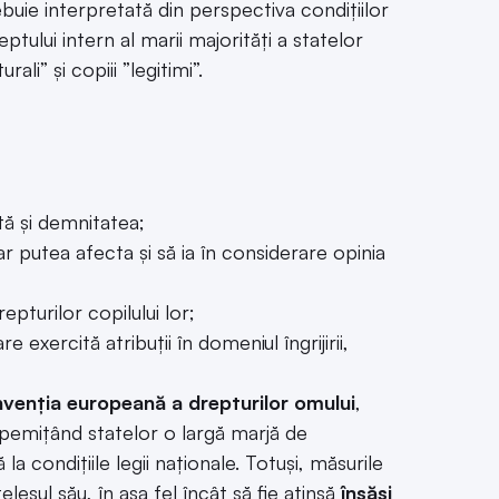
ebuie interpretată din perspectiva condițiilor
ptului intern al marii majorități a statelor
li” și copiii ”legitimi”.
tă și demnitatea;
r putea afecta și să ia în considerare opinia
pturilor copilului lor;
exercită atribuții în domeniul îngrijirii,
venția europeană a drepturilor omului
,
 pemițând statelor o largă marjă de
a condițiile legii naționale. Totuși, măsurile
lesul său, în așa fel încât să fie atinsă
însăși