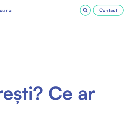
Contact
cu noi
rești? Ce ar