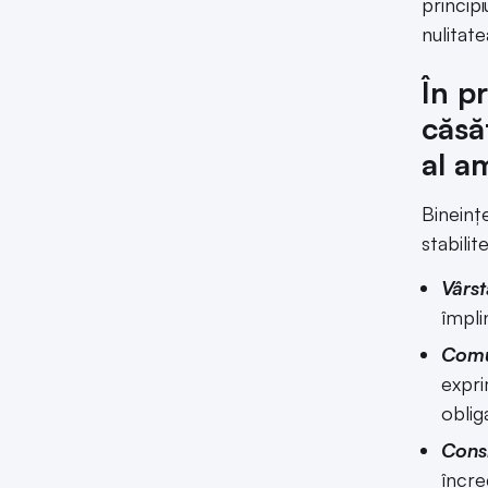
principi
nulitat
În p
căsă
al a
Bineinț
stabilit
Vârs
împli
Comun
expri
oblig
Cons
încre