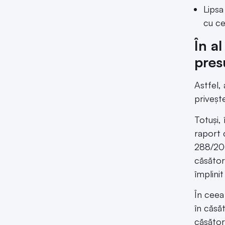
Lipsa
cu ce
În a
pres
Astfel, 
priveșt
Totuși, 
raport 
288/200
căsător
împlinit
În ceea 
în căsă
căsători