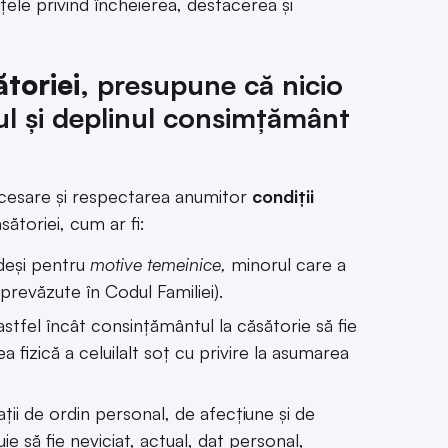
nțele privind încheierea, desfacerea și
ătoriei
, presupune că nicio
rul și deplinul consimțământ
necesare și respectarea anumitor
condiții
sătoriei, cum ar fi:
deși pentru
motive temeinice,
minorul care a
prevăzute în Codul Familiei).
 astfel încât consințământul la căsătorie să fie
 fizică a celuilalt soț cu privire la asumarea
ații de ordin personal, de afecțiune și de
buie să fie neviciat, actual, dat personal,