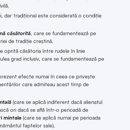
vilă.
, dar tradițional este considerată o condiție
ană căsătorită
, care se fundamentează pe
ei de tradiție creștină.
te oprită căsătoria între rudele în linie
atrulea grad inclusiv, care se fundamentează pe
prezent efecte numai în ceea ce privește
ementărilor care admiteau acest timp de
intală
(care se aplică indiferent dacă alienatul
ască ori dacă se află într-o perioadă de
ți mintale
(care se aplică numai pe perioada
rnământul faptelor sale).