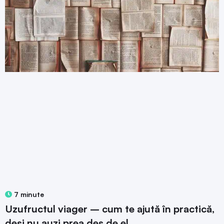
7 minute
Uzufructul viager – cum te ajută în practică,
deși nu auzi prea des de el