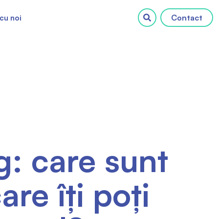
Contact
cu noi
g: care sunt
are îți poți