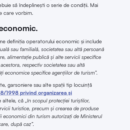
rebuie să îndeplinești o serie de condiții. Mai
re care vorbim.
 economic.
une definiția operatorului economic și include
duală sau familială, societatea sau altă persoană
e, alimentație publică și alte servicii specifice
l acestora, respectiv societatea sau altă
ăți economice specifice agențiilor de turism”.
, garsoniere sau alte spații tip locuință
8/1998 privind organizarea și
 altele, că
„în scopul protecției turiștilor,
ervicii turistice, precum și crearea de produse
ții economici din turism autorizați de Ministerul
icare, după caz”.