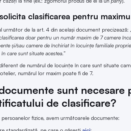
or cazați la tine (ex.: zgomotul produs de ei la un
party
).
 solicita clasificarea pentru maxi
ul următor de la art. 4 din același document precizează:
 clasificarea doar pentru un număr maxim de 7 camere încadr
nte și/sau camere de închiriat în locuințe familiale propri
 în care sunt situate acestea.”
ndiferent de numărul de locuințe în care sunt situate cam
otelier, numărul lor maxim poate fi de 7.
documente sunt necesare p
tificatului de clasificare?
l persoanelor fizice, avem următoarele documente:
re standardizată, pe care o găsești
aici
;