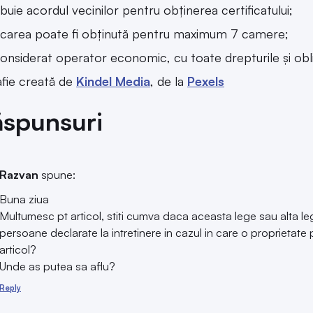
rebuie acordul vecinilor pentru obținerea certificatului;
ficarea poate fi obținută pentru maximum 7 camere;
considerat operator economic, cu toate drepturile și oblig
fie creată de
Kindel Media
, de la
Pexels
ăspunsuri
Razvan
spune:
Buna ziua
Multumesc pt articol, stiti cumva daca aceasta lege sau alta le
persoane declarate la intretinere in cazul in care o proprietate p
articol?
Unde as putea sa aflu?
Reply