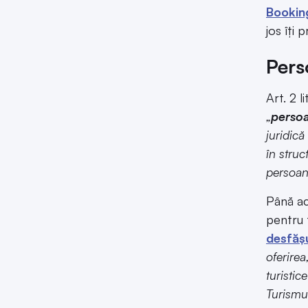
Bookin
jos îți
Pers
Art. 2 
„
persoa
juridică
în struc
persoană
Până ac
pentru t
desfășu
oferirea
turistic
Turismul