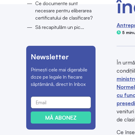
î
Ce documente sunt
necesare pentru eliberarea
certificatului de clasificare?
Antrep
Să recapitulăm un pic...
5 minu
Newsletter
În urmă
Primești cele mai digerabile
condiți
doze pe legale în fiecare
ministr
săptămână, direct în Inbox
Normele
cu func
președi
venitur
MĂ ABONEZ
de clas
Ce înse