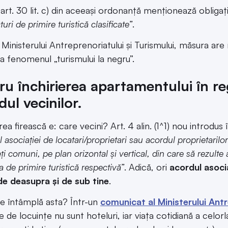
, art. 30 lit. c) din aceeași ordonanță menționează oblig
turi de primire turistică clasificate”
.
t Ministerului Antreprenoriatului și Turismului, măsura are
 fenomenul „turismului la negru”.
ru închirierea apartamentului în reg
dul vecinilor.
ea firească e: care vecini? Art. 4 alin. (1^1) nou introdus
 asociației de locatari/proprietari sau acordul proprietari
ți comuni, pe plan orizontal și vertical, din care să rezulte 
a de primire turistică respectivă”
. Adică, ori
acordul asocia
de deasupra și de sub tine
.
e întâmplă asta? Într-un
comunicat al Ministerului Antr
e de locuințe nu sunt hoteluri, iar viața cotidiană a celorl