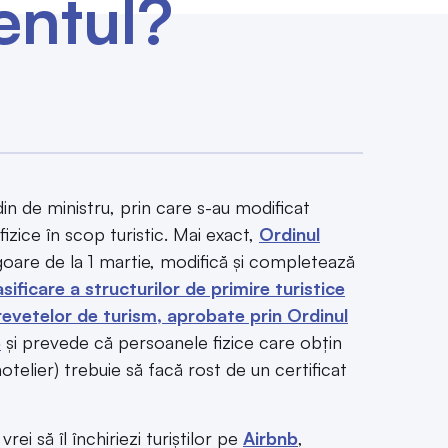
entul?
din de ministru, prin care s-au modificat
izice în scop turistic. Mai exact,
Ordinul
igoare de la 1 martie, modifică și completează
ificare a structurilor de primire turistice
 brevetelor de turism, aprobate prin Ordinul
3
și prevede că persoanele fizice care obțin
otelier) trebuie să facă rost de un certificat
i să îl închiriezi turiștilor pe
Airbnb
,