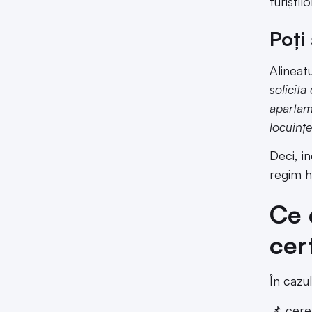
turiștil
Poți
Alineat
solicita
apartame
locuințe
Deci, i
regim h
Ce 
cer
În cazu
📌 cere