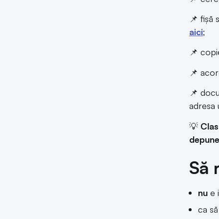
📌 fișă
aici
;
📌 copi
📌 acor
📌 docu
adresa u
💡
Clas
depuneri
Să 
nu
e 
ca să 