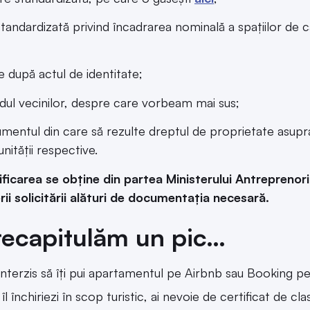
 standardizată privind încadrarea nominală a spațiilor de c
e după actul de identitate;
dul vecinilor, despre care vorbeam mai sus;
mentul din care să rezulte dreptul de proprietate asupra 
nității respective.
ificarea se obține din partea Ministerului Antreprenori
i solicitării alături de
documentația necesară.
recapitulăm un pic…
interzis să îți pui apartamentul pe Airbnb sau Booking pe
îl închiriezi în scop turistic, ai nevoie de certificat de clas