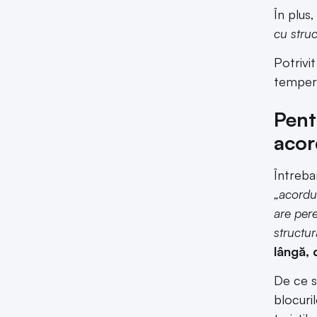
În plus
cu struc
Potrivi
tempera
Pent
acor
Întrebar
„acordul
are pere
structur
lângă, 
De ce s
blocuril