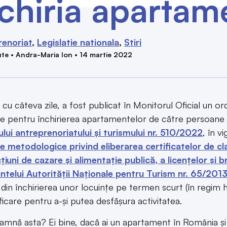
nchiria apartam
renoriat
Legislatie nationala
Stiri
te • Andra-Maria Ion • 14 martie 2022
 cu câteva zile, a fost publicat în Monitorul Oficial un or
ile pentru închirierea apartamentelor de către persoane f
ului antreprenoriatului și turismului nr. 510/2022
, în v
 metodologice privind eliberarea certificatelor de clas
țiuni de cazare și alimentație publică, a licențelor și
ntelui Autorității Naționale pentru Turism nr. 65/201
i din închirierea unor locuințe pe termen scurt (în regim h
ificare pentru a-și putea desfășura activitatea.
amnă asta? Ei bine, dacă ai un apartament în România și vre