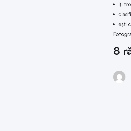
îți t
clasi
ești 
Fotogra
8 r