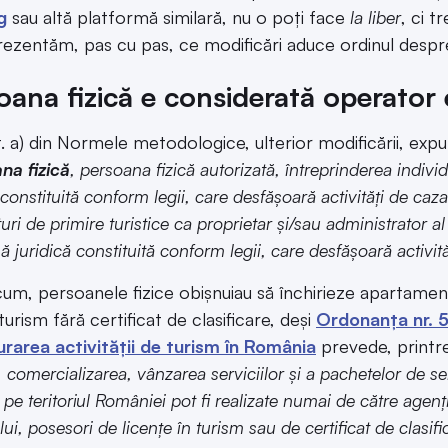
g
sau altă platformă similară, nu o poți face
la liber
, ci t
 prezentăm, pas cu pas, ce modificări aduce ordinul desp
oana fizică e considerată operator
lit. a) din Normele metodologice, ulterior modificării, exp
na fizică
, persoana fizică autorizată, întreprinderea indivi
 constituită conform legii, care desfășoară activități de cazar
turi de primire turistice ca proprietar și/sau administrator a
 juridică constituită conform legii, care desfășoară activit
um, persoanele fizice obișnuiau să închirieze apartamente
urism fără certificat de clasificare, deși
Ordonanța nr. 5
rarea activității de turism în România
prevede, printre
, comercializarea, vânzarea serviciilor și a pachetelor de s
e pe teritoriul României pot fi realizate numai de către agen
ui, posesori de licențe în turism sau de certificat de clasif