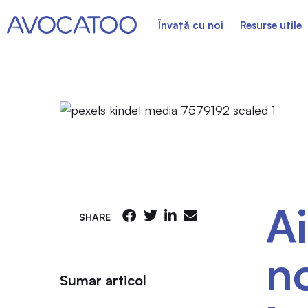
Învață cu noi
Resurse utile
Ai
SHARE
no
Sumar articol