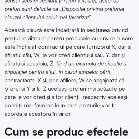
sensul acestei secțiuni (Prețuri viitoare), astfel de
prețuri sunt definite ca „Dispoziție privind prețurile
clauzei clientului celui mai favorizat”.
Această clauză este încadrată în secțiunea privind
prețurile viitoare pentru produsele cu privire la care
este încheiat contractul pe care furnizorul X, dar și
afiliatul său, W, le vor oferi clientului său, Y, dar și
afiliatului acestuia, Z,
fiind un exemplu de situație a
stipulației pentru altul, în cazul ambelor părți
contractante.
X și, prin afiliere, W se angajează să
ofere lui Y și lui Z aceleași prețuri mai scăzute pe
care le vor oferi și altor clienți, respectiv aceleași
condiții mai favorabile în care prețurile vor fi
acordate acestora în viitor.
Cum se produc efectele