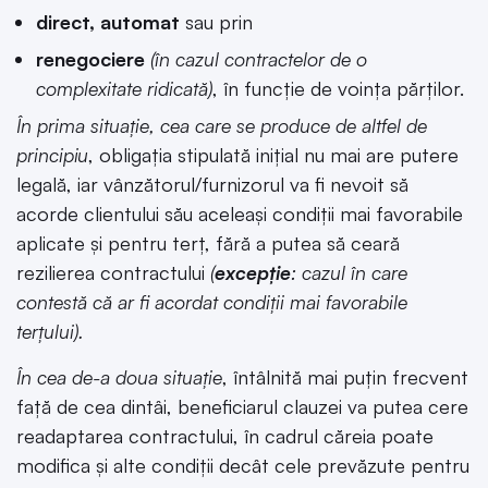
direct, automat
sau prin
renegociere
(în cazul contractelor de o
complexitate ridicată)
, în funcție de voința părților.
În prima situație,
cea care se produce de altfel de
principiu
, obligația stipulată inițial nu mai are putere
legală, iar vânzătorul/furnizorul va fi nevoit să
acorde clientului său aceleași condiții mai favorabile
aplicate și pentru terț, fără a putea să ceară
rezilierea contractului
(
excepție
: cazul în care
contestă că ar fi acordat condiții mai favorabile
terțului).
În cea de-a doua situație
, întâlnită mai puțin frecvent
față de cea dintâi, beneficiarul clauzei va putea cere
readaptarea contractului, în cadrul căreia poate
modifica și alte condiții decât cele prevăzute pentru