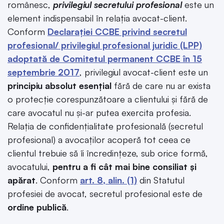
românesc,
privilegiul secretului
profesional
este un
element indispensabil în relația avocat-client.
Conform
Declarației CCBE privind secretul
profesional/ privilegiul profesional juridic (LPP)
adoptată de Comitetul permanent CCBE în 15
septembrie 2017
, privilegiul avocat-client este un
principiu absolut esențial
fără de care nu ar exista
o protecție corespunzătoare a clientului și fără de
care avocatul nu și-ar putea exercita profesia.
Relația de confidențialitate profesională (secretul
profesional) a avocaților acoperă tot ceea ce
clientul trebuie să îi încredințeze, sub orice formă,
avocatului,
pentru a fi cât mai bine consiliat și
apărat
. Conform
art. 8, alin. (1)
din Statutul
profesiei de avocat, secretul profesional este de
ordine publică
.