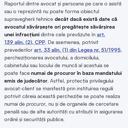
Raportul dintre avocat și persoana pe care o asistă
sau o reprezintă nu poate forma obiectul
supravegherii tehnice
decât dacă există date că
avocatul săvârșește ori pregătește săvârșirea
unei infracțiuni
dintre cele prevăzute în
art.
139 alin. (2), CPP
. De asemenea, potrivit
prevederilor
art. 33 alin. (1) din Legea nr. 51/1995
,
percheziționarea avocatului, a domiciliului,
cabinetului sau locului de muncă al acestuia se
poate face
numai de procuror în baza mandatului
emis de judecător
. Astfel, protecția privilegiului
avocat-client se manifestă prin instituirea regulii
potrivit căreia această percheziție se poate realiza
numai de
procuror
, nu și de organele de cercetare
penală sau de alte autorități cu atribuții în asigurarea
ordinii și securității publice.