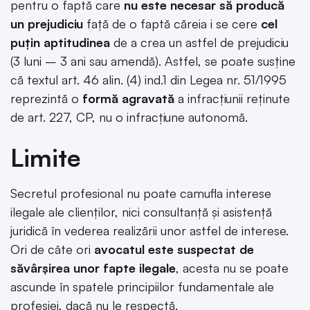
pentru o faptă care
nu este necesar să producă
un prejudiciu
față de o faptă căreia i se cere
cel
puțin aptitudinea
de a crea un astfel de prejudiciu
(3 luni – 3 ani sau amendă). Astfel, se poate susține
că textul art. 46 alin. (4) ind.1 din Legea nr. 51/1995
reprezintă o
formă agravată
a infracțiunii reținute
de art. 227, CP, nu o infracțiune autonomă.
Limite
Secretul profesional nu poate camufla interese
ilegale ale clienților, nici consultanță și asistență
juridică în vederea realizării unor astfel de interese.
Ori de câte ori
avocatul este suspectat de
săvârșirea unor fapte ilegale
, acesta nu se poate
ascunde în spatele principiilor fundamentale ale
profesiei, dacă nu le respectă.