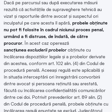
Dacă pe parcursul sau după executarea măsurii
rezultă că activitățile de supraveghere tehnică au
vizat și raporturile dintre avocat și suspectul ori
inculpatul pe care acesta îl apără,
probele obținute
nu pot fi folosite în cadrul niciunui proces penal,
urmând a fi distruse, de îndată, de către
procuror
. În acest caz operează
sancțiunea
excluderii probelor
obținute cu
încălcarea dispozițiilor legale și a probelor derivate
din acestea, conform art. 102 alin. (4) din Codul de
procedură penală. Aceeași regulă este aplicabilă și
în situația interceptării ori înregistrării convorbirii
dintre avocat și persoana reținută sau arestată,
făcută cu încălcarea confidențialității comunicărilor
dintre cei doi. Potrivit prevederilor art. 89 alin. (2)
din Codul de procedură penală, probele obținute cu
încălcarea regulii enunțate se exclud. Judecătorul