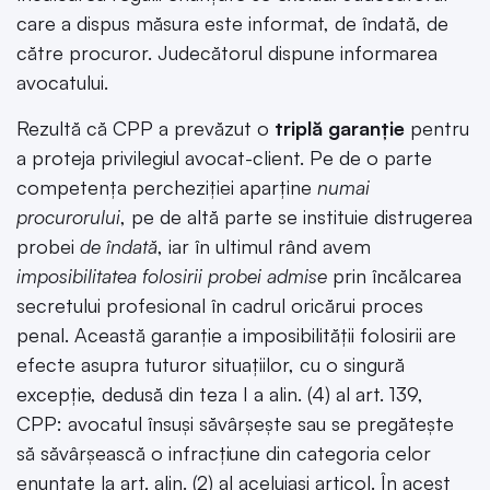
care a dispus măsura este informat, de îndată, de
către procuror. Judecătorul dispune informarea
avocatului.
Rezultă că CPP a prevăzut o
triplă garanție
pentru
a proteja privilegiul avocat-client. Pe de o parte
competența percheziției aparține
numai
procurorului
, pe de altă parte se instituie distrugerea
probei
de îndată
, iar în ultimul rând avem
imposibilitatea folosirii probei admise
prin încălcarea
secretului profesional în cadrul oricărui proces
penal. Această garanție a imposibilității folosirii are
efecte asupra tuturor situațiilor, cu o singură
excepție, dedusă din teza I a alin. (4) al art. 139,
CPP: avocatul însuși săvârșește sau se pregătește
să săvârșească o infracțiune din categoria celor
enunțate la art. alin. (2) al aceluiași articol. În acest