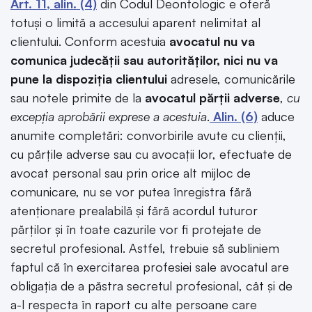
Art. 11, alin. (4)
din Codul Deontologic e oferă
totuși o limită a accesului aparent nelimitat al
clientului. Conform acestuia
avocatul nu va
comunica judecății sau autorităților, nici nu va
pune la dispoziția clientului
adresele, comunicările
sau notele primite de la
avocatul părții adverse
,
cu
excepția aprobării exprese a acestuia
.
Alin. (6)
aduce
anumite completări: convorbirile avute cu clienții,
cu părțile adverse sau cu avocații lor, efectuate de
avocat personal sau prin orice alt mijloc de
comunicare, nu se vor putea înregistra fără
atenționare prealabilă și fără acordul tuturor
părților și în toate cazurile vor fi protejate de
secretul profesional. Astfel, trebuie să subliniem
faptul că în exercitarea profesiei sale avocatul are
obligația de a păstra secretul profesional, cât și de
a-l respecta în raport cu alte persoane care