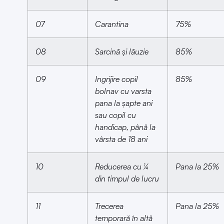
07
Carantina
75%
08
Sarcină și lăuzie
85%
09
Ingrijire copil
85%
bolnav cu varsta
pana la șapte ani
sau copil cu
handicap, până la
vârsta de 18 ani
10
Reducerea cu ¼
Pana la 25%
din timpul de lucru
11
Trecerea
Pana la 25%
temporară în altă