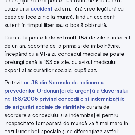
un angajat nu mai poate desfășura activitatea din
cauza unui
accident
extern, fără vreo legătură cu
ceea ce face zilnic la muncă, fiind un accident
suferit în timpul liber sau o boală obișnuită.
Durata lui poate fi de
cel mult 183 de zile
în interval
de un an, socotite de la prima zi de îmbolnăvire.
Începând cu a 91-a zi, concediul medical se poate
prelungi până la 183 de zile, cu avizul medicului
expert al asigurărilor sociale, după caz.
Potrivit
art.18 din Normele de aplicare a
prevederilor Ordonanței de urgență a Guvernului
nr. 158/2005 privind concediile și indemnizațiile
de asigurări sociale de sănătate
durata de
acordare a concediului și a indemnizației pentru
incapacitate temporară de muncă va fi mai mare în
cazul unor boli speciale și se diferențiază astfel: