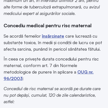
maximum un an, în intervalul ultimilor 2 ani, pentru
alte forme de tuberculoză extrapulmonară, cu avizul
medicului expert al asigurărilor sociale.
Concediu medical pentru risc maternal
Se acordă femeilor
însărcinate
care lucrează cu
substanțe toxice, în medii și condiții de lucru ce pot
afecta sarcina, punând în pericol sănătatea fătului.
În ceea ce privește durata concediului pentru risc
maternal, conform art. 7 din Normele
metodologice de punere în aplicare a
OUG nr.
96/2003
:
Concediul de risc maternal se acordă pe durate care
nu pot depăşi, cumulat, 120 de zile calendaristice,
astfel: