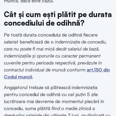
muncă, dacă este cazul.
Cât și cum ești plătit pe durata
concediului de odihnă?
Pe toată durata concediului de odihnă fiecare
salariat beneficiază de o
indemnizaţie de concediu,
care nu poate fi mai mică decât salariul de bază,
indemnizaţiile şi sporurile cu caracter permanent
cuvenite pentru perioada respectivă, prevăzute în
contractul individual de muncă
conform
art.150 din
Codul muncii
.
Angajatorul trebuie să plătească indemnizația
pentru concediul de odihnă cu cel puțin 5 zile
lucrătoare mai devreme de momentul plecării în
concediu, suma plătită
fiind o medie zilnică a
drepturilor salariale din ultimele 3 luni, multiplicată cu