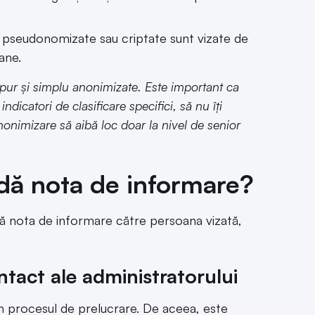
 pseudonomizate sau criptate sunt vizate de
ane.
 pur și simplu anonimizate. Este important ca
dicatori de clasificare specifici, să nu îți
nonimizare să aibă loc doar la nivel de senior
dă nota de informare?
ă nota de informare către persoana vizată,
ntact ale administratorului
n procesul de prelucrare. De aceea, este