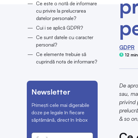
pr
Ce este o notă de informare
cu privire la prelucrarea
p
datelor personale?
Cui i se aplică GDPR?
Ce sunt datele cu caracter
personal?
GDPR
Ce elemente trebuie să
12 min
cuprindă nota de informare?
De apro
Newsletter
sau, ma
privind
Primești cele mai digerabile
prelucr
doze pe legale în fiecare
& so on
săptămână, direct în Inbox
Ce 