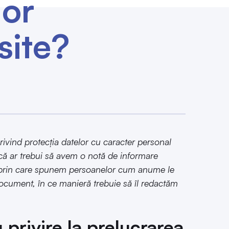
lor
site?
ivind protecția datelor cu caracter personal
că ar trebui să avem o notă de informare
t prin care spunem persoanelor cum anume le
cument, în ce manieră trebuie să îl redactăm
privire la prelucrarea