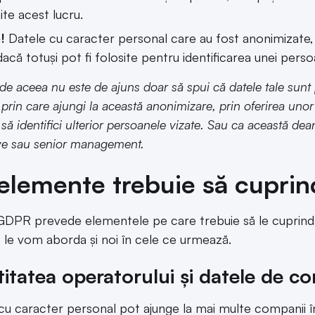
te acest lucru.
!
Datele cu caracter personal care au fost anonimizate,
că totuși pot fi folosite pentru identificarea unei perso
de aceea nu este de ajuns doar să spui că datele tale sunt
rin care ajungi la această anonimizare, prin oferirea unor in
să identifici ulterior persoanele vizate. Sau ca această dea
ve sau senior management.
elemente trebuie să cuprin
 GDPR prevede elementele pe care trebuie să le cuprind
 le vom aborda și noi în cele ce urmează.
titatea operatorului și datele de co
cu caracter personal pot ajunge la mai multe companii î