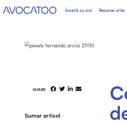
Învață cu noi
Resurse utile
Ce
SHARE
d
Sumar articol