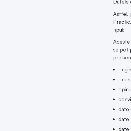
Datele 
Astfel, 
Practic
tipul:
Aceste 
se pot 
prelucr
origi
orien
opinii
convi
date 
date 
date 