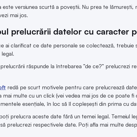
 este versiunea scurtă a poveștii. Nu prea te lămurești, 
ezi mai jos.
ul prelucrării datelor cu caracter p
e ai clarificat ce date personale se colectează, trebuie 
legal.
prelucrării răspunde la întrebarea ”de ce?” prelucrezi re
oft
redă pe scurt motivele pentru care prelucrează datel
a mai multe cu un click (vei vedea mai jos de ce poate fi c
lementele esențiale, în loc să îl copleșești din prima cu 
poți prelucra aceste date fără un temei legal. Temeiul le
 să prelucrezi respectivele date. Poți afla mai multe des