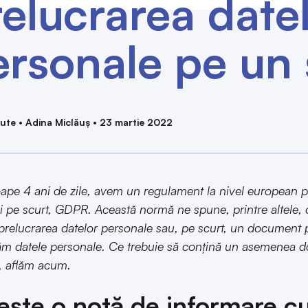
elucrarea date
ersonale pe un 
ute • Adina Miclăuș • 23 martie 2022
ape 4 ani de zile, avem un regulament la nivel european pr
i pe scurt, GDPR. Această normă ne spune, printre altele, 
 prelucrarea datelor personale sau, pe scurt, un documen
ăm datele personale. Ce trebuie să conțină un asemenea do
, aflăm acum.
este o notă de informare cu 