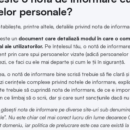
elor personale?
abilește, printre altele, detaliile privind nota de inform
 este un
document care detaliază modul în care o com
 ale utilizatorilor.
Pe înțelesul tău, o notă de informare 
t prin care spui persoanelor vizate (adică persoanelor c
zi, ce faci cu ele mai departe și cum le ții în siguranță.
a, o notă de informare bine scrisă trebuie să fie clară și 
zi cerințele complexe privind notele de informare, expli
e trebuie să cuprindă nota de informare, de ce e import
n ce limbaj să o scrii, dar și care sunt sancțiunile dacă 
 găsești nota de informare pe diverse site-uri sub denumir
le”. Nu este chiar cel mai corect lucru din lume deoarec
t domeniu, iar politica de prelucrare este cea care există la