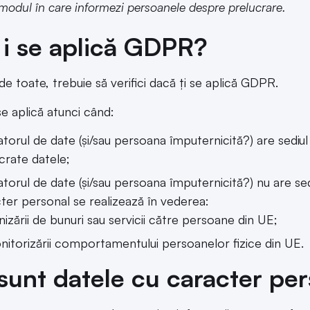
 modul în care informezi persoanele despre prelucrare.
 i se aplică GDPR?
de toate, trebuie să verifici dacă ți se aplică GDPR.
 aplică atunci când:
torul de date (și/sau persoana împuternicită?) are sediul
crate datele;
torul de date (și/sau persoana împuternicită?) nu are sed
ter personal se realizează în vederea:
nizării de bunuri sau servicii către persoane din UE;
itorizării comportamentului persoanelor fizice din UE.
sunt datele cu caracter pe