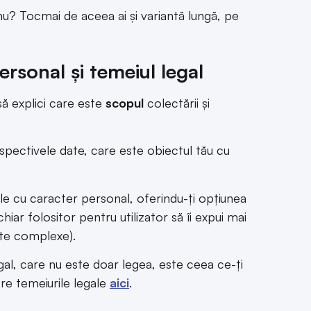
nu? Tocmai de aceea ai și variantă lungă, pe
ersonal și temeiul legal
să explici care este
scopul
colectării și
spectivele date, care este obiectul tău cu
e cu caracter personal, oferindu-ți opțiunea
hiar folositor pentru utilizator să îi expui mai
date complexe).
gal, care nu este doar legea, este ceea ce-ți
pre temeiurile legale
aici
.