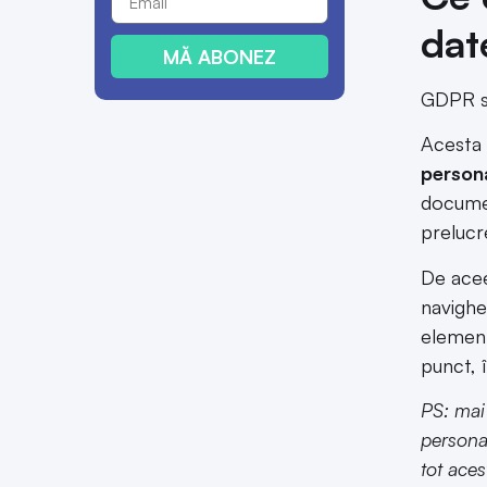
dat
MĂ ABONEZ
GDPR st
Acesta
personal
documen
prelucre
De acee
navighe
element
punct, î
PS: mai
persona
tot aces