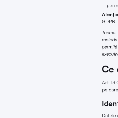
permi
Atenție
GDPR da
Tocmai 
metoda p
permită 
executi
Ce 
Art. 13
pe care
Iden
Datele 