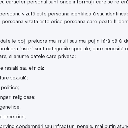
cu caracter personal sunt orice informații care se referă l
persoana vizată este persoana identificată sau identificabi
, persoana vizată este orice persoană care poate fi identif
date le poți prelucra mai mult sau mai puțin fără bătăi de
prelucra ”ușor” sunt categoriile speciale, care necesită o
are, și anume datele care privesc:
ne rasială sau etnică;
tare sexuală;
 politice;
ngeri religioase;
genetice;
biometrice;
privind condamnări sau infracțiuni penale, mai puțin atun