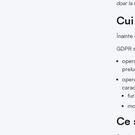
doar la
Cui
Înainte 
GDPR se
opera
prelu
opera
carac
fur
mon
Ce 