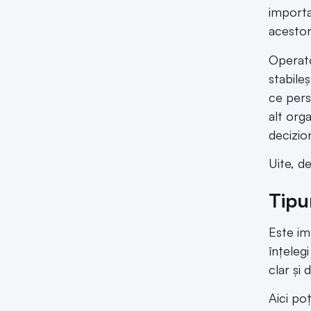
importa
acestor
Operato
stabile
ce pers
alt org
decizion
Uite, d
Tipu
Este im
înțeleg
clar și 
Aici po