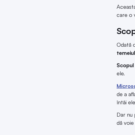
Aceasta
care o v
Scop
Odată c
temeiul
Scopul
ele.
Micros
de a afl
întâi e
Dar nu 
dă voie