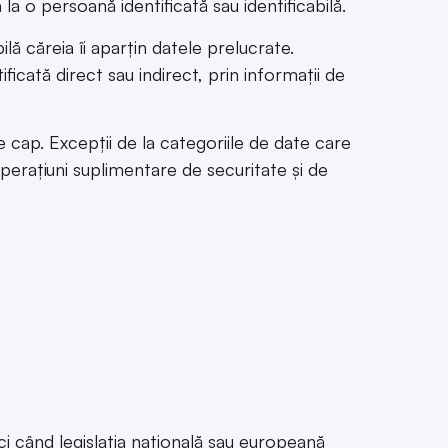
a o persoană identificată sau identificabilă.
lă căreia îi aparțin datele prelucrate.
icată direct sau indirect, prin informații de
 cap. Excepții de la categoriile de date care
perațiuni suplimentare de securitate și de
ci când legislația națională sau europeană