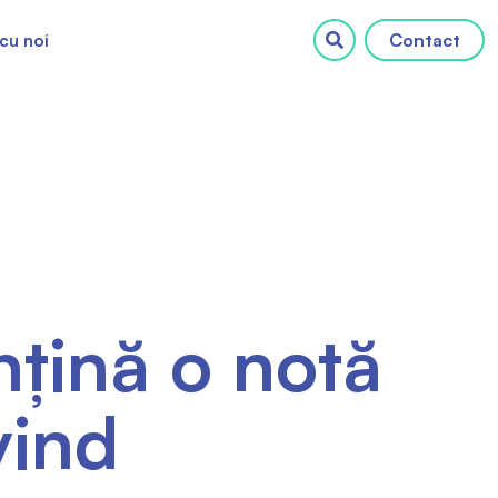
Contact
cu noi
nțină o notă
vind